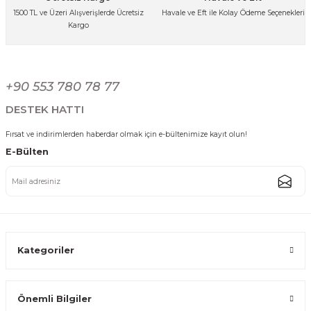
%8
Kargo Bedava
1500 TL ve Üzeri Alışverişlerde Ücretsiz
Havale ve Eft ile Kolay Ödeme Seçenekleri
Kargo
Ses Yapmaz Tekerlekli Su Geçirmez Çantalı Oturmalı Aliminyum Gövdeli 
Gönder
+90 553 780 78 77
3.000,00 TL
2.749,99 TL
DESTEK HATTI
Fırsat ve indirimlerden haberdar olmak için e-bültenimize kayıt olun!
%8
Kargo Bedava
E-Bülten
Ses Yapmaz Tekerlekli Su Geçirmez Çantalı Oturmalı Aliminyum Gövdeli
3.000,00 TL
2.749,99 TL
Kategoriler
Önemli Bilgiler