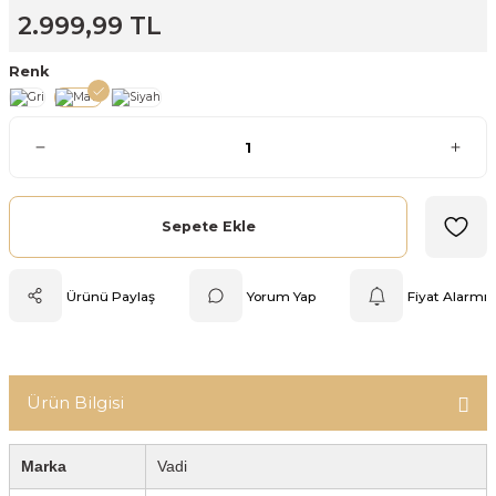
2.999,99 TL
Mutfak Tartısı
Renk
Pratik Mutfak Gereçleri
Rende
Silikon Mutfak Gereçleri
Sepete Ekle
Soyacak
Ürünü Paylaş
Yorum Yap
Fiyat Alarmı
Spatula
Yağlık & Sirkelik
Ürün Bilgisi
Marka
Vadi