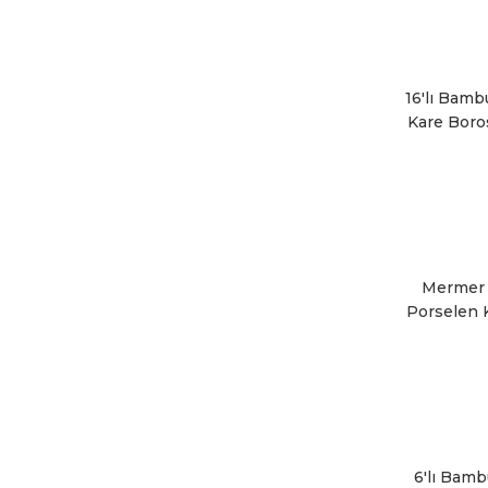
16'lı Bamb
Kare Boros
Mermer D
Porselen K
6'lı Bamb