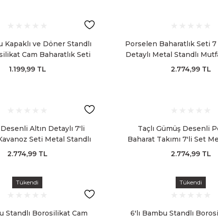
u Kapaklı ve Döner Standlı
Porselen Baharatlık Seti 7
ilikat Cam Baharatlık Seti
Detaylı Metal Standlı Mut
Kavanozu
1.199,99 TL
2.774,99 TL
esenli Altın Detaylı 7'li
Taçlı Gümüş Desenli P
avanoz Seti Metal Standlı
Baharat Takımı 7'li Set Me
Saklama Kavano
2.774,99 TL
2.774,99 TL
Tükendi
Tükendi
u Standlı Borosilikat Cam
6'lı Bambu Standlı Boros