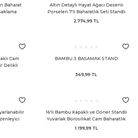
en Baharat
Altın Detaylı Hayat Ağacı Desenli
 Saklama
Porselen 7'li Baharatlık Seti Standlı
2.774,99 TL
paklı Cam
BAMBU 3 BASAMAK STAND
r Delikli
rlik
349,99 TL
yarlanabilir
16'lı Bambu Kapaklı ve Döner Standlı
zenleyici
Yuvarlak Borosilikat Cam Baharatlık
Seti
1.199,99 TL