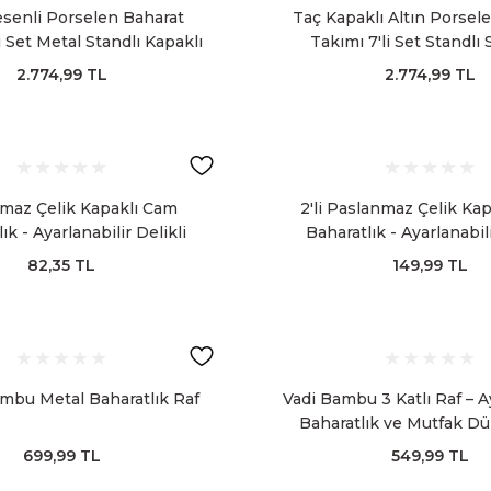
esenli Porselen Baharat
Taç Kapaklı Altın Porsel
i Set Metal Standlı Kapaklı
Takımı 7'li Set Standlı
aklama Kavanozu
Kavanozu
2.774,99 TL
2.774,99 TL
maz Çelik Kapaklı Cam
2'li Paslanmaz Çelik Ka
ık - Ayarlanabilir Delikli
Baharatlık - Ayarlanabili
luk ve Karabiberlik
Tuzluk ve Karabibe
82,35 TL
149,99 TL
ambu Metal Baharatlık Raf
Vadi Bambu 3 Katlı Raf – A
Baharatlık ve Mutfak Dü
Basamaklı Raf
699,99 TL
549,99 TL