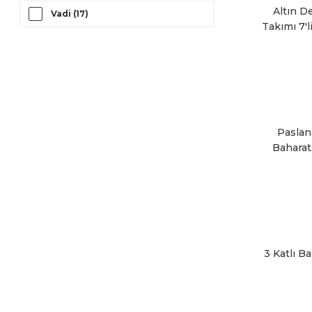
Altın D
Vadi (17)
Takımı 7'l
S
Paslan
Baharatl
Tuz
3 Katlı B