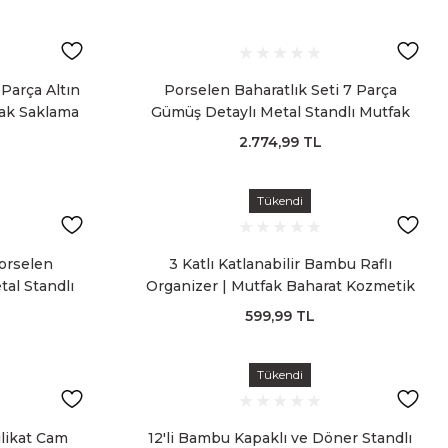
 Parça Altın
Porselen Baharatlık Seti 7 Parça
fak Saklama
Gümüş Detaylı Metal Standlı Mutfak
Saklama Kavanozu
2.774,99 TL
Tükendi
orselen
3 Katlı Katlanabilir Bambu Raflı
tal Standlı
Organizer | Mutfak Baharat Kozmetik
zu
Düzenleyici Stand
599,99 TL
Tükendi
ilikat Cam
12'li Bambu Kapaklı ve Döner Standlı