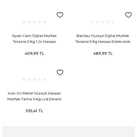
Mutfak Tartısı
Pratik Mutfak Gereçleri
Siyah Cam Dijital Mutfak
Bambu Yüzeyli Dijital Mutfak
Rende
Terazisi 5 Kg 1 Gr Hassas
Terazisi 5 Kg Hassas Elektronik
Dokunmatik Tartı
Tartı
Silikon Mutfak Gereçleri
409,99 TL
489,99 TL
Soyacak
Spatula
Inox Gri Metal Yüzeyli Hassas
Yağlık & Sirkelik
Mutfak Tartısı 5 Kg Lcd Ekranlı
Elektronik Terazi
335,41 TL