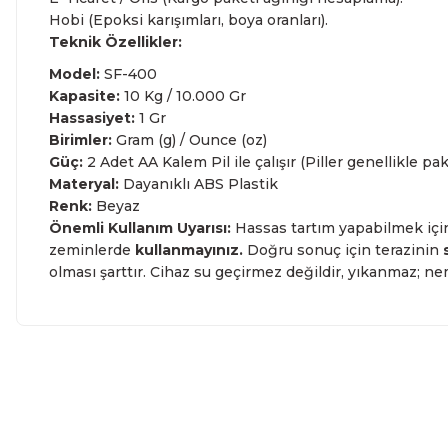
Hobi (Epoksi karışımları, boya oranları).
Teknik Özellikler:
Model:
SF-400
Kapasite:
10 Kg / 10.000 Gr
Hassasiyet:
1 Gr
Birimler:
Gram (g) / Ounce (oz)
Güç:
2 Adet AA Kalem Pil ile çalışır (Piller genellikle pak
Materyal:
Dayanıklı ABS Plastik
Renk:
Beyaz
Önemli Kullanım Uyarısı:
Hassas tartım yapabilmek için 
zeminlerde
kullanmayınız.
Doğru sonuç için terazinin
olması şarttır. Cihaz su geçirmez değildir, yıkanmaz; nem
Bu ürünün fiyat bilgisi, resim, ürün açıklamalarında ve diğe
kullanarak tarafımıza iletebilirsiniz.
Bu ürüne ilk yo
Görüş ve önerileriniz için teşekkür ederiz.