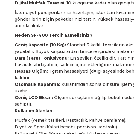
Dijital Mutfak Terazisi
, 10 kilograma kadar olan geniş t
İster diyet porsiyonlarınızı hazırlayın, ister tam kıvamı
gönderileriniz için paketlerinizi tartın. Yüksek hassasiy
anında algılar.
Neden SF-400 Tercih Etmelisiniz?
Geniş Kapasite (10 Kg):
Standart 5 kg'lık terazilerin a
yapabilir. Büyük karpuzlardan tencere içindeki malzemel
Dara (Tare) Fonksiyonu:
En sevilen özelliğidir. Tartın
basarak sıfırlayabilir, sadece içine eklediğiniz malzemeni
Hassas Ölçüm:
1 gram hassasiyeti (d=1g) sayesinde bah
kaldırır.
Otomatik Kapanma:
Kullanımdan sonra bir süre işlem
uzatır.
Geniş LCD Ekran:
Ölçüm sonuçlarını eğilip bükülmeden 
sahiptir.
Kullanım Alanları:
Mutfak (Yemek tarifleri, Pastacılık, Kahve demleme).
Diyet ve Spor (Kalori hesabı, porsiyon kontrolü).
E-Ticaret / Ofis (Kargo paketi ağırlığı hesaplama).