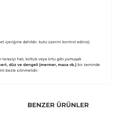
et içeriğine dahildir, kutu üzerini kontrol ediniz).
teraziyi halı, koltuk veya örtü gibi yumuşak
sert, düz ve dengeli (mermer, masa vb.)
bir zeminde
li bezle silinmelidir.
r konularda yetersiz gördüğünüz noktaları öneri formunu
BENZER ÜRÜNLER
rumu siz yapın!