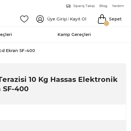
Sipariş Takip
Blog
Yardım
Üye Girişi
Kayıt Ol
Sepet
/
eçleri
Kamp Gereçleri
 Lcd Ekran SF-400
Terazisi 10 Kg Hassas Elektronik
n SF-400