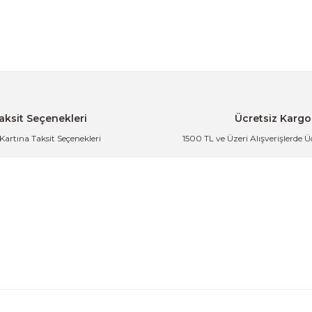
m Yaz
ı Hazneli
Siyah Cam Dijital Mutfak Terazisi 5 Kg 1 Gr 
409,99 TL
aksit Seçenekleri
Ücretsiz Kargo
 Kartına Taksit Seçenekleri
1500 TL ve Üzeri Alışverişlerde 
nik Tartı
Inox Gri Metal Yüzeyli Hassas Mutfak Tartısı 
der
335,41 TL