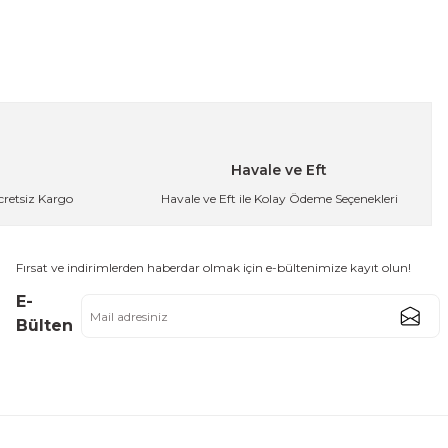
Hassas Dokunmatik Tartı
Havale ve Eft
Ücretsiz Kargo
Havale ve Eft ile Kolay Ödeme Seçenekleri
5 Kg Lcd Ekranlı Elektronik Terazi
Fırsat ve indirimlerden haberdar olmak için e-bültenimize kayıt olun!
E-
Bülten