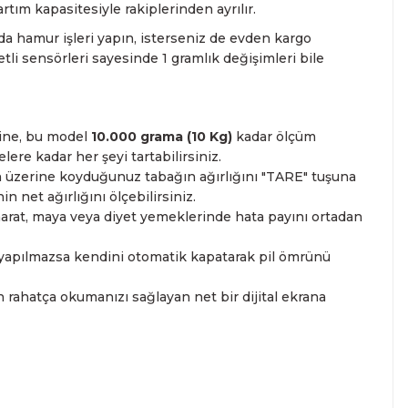
artım kapasitesiyle rakiplerinden ayrılır.
nda hamur işleri yapın, isterseniz de evden kargo
etli sensörleri sayesinde 1 gramlık değişimleri bile
ksine, bu model
10.000 grama (10 Kg)
kadar ölçüm
ere kadar her şeyi tartabilirsiniz.
ın üzerine koyduğunuz tabağın ağırlığını "TARE" tuşuna
n net ağırlığını ölçebilirsiniz.
arat, maya veya diyet yemeklerinde hata payını ortadan
 yapılmazsa kendini otomatik kapatarak pil ömrünü
rahatça okumanızı sağlayan net bir dijital ekrana