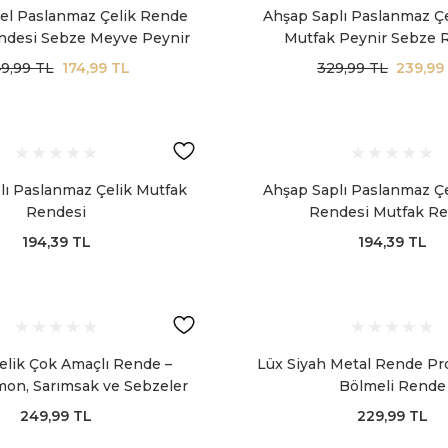
el Paslanmaz Çelik Rende
Ahşap Saplı Paslanmaz Ç
ndesi Sebze Meyve Peynir
Mutfak Peynir Sebze 
Rendesi
9,99 TL
174,99 TL
329,99 TL
239,99
lı Paslanmaz Çelik Mutfak
Ahşap Saplı Paslanmaz Çe
Rendesi
Rendesi Mutfak R
194,39 TL
194,39 TL
elik Çok Amaçlı Rende –
Lüx Siyah Metal Rende Pr
mon, Sarımsak ve Sebzeler
Bölmeli Rende
n Pratik El Rendesi
249,99 TL
229,99 TL