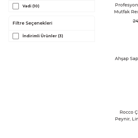
Profesyon
Vadi (10)
Mutfak Re
24
Filtre Seçenekleri
İndirimli Ürünler (3)
Ahşap Sap
Rocco Ç
Peynir, Li
İçi