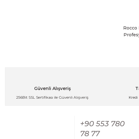
Rocco 
Profes
Güvenli Alışveriş
T
256Bit SSL Sertifikası ile Güvenli Alışveriş
Kredi
+90 553 780
78 77