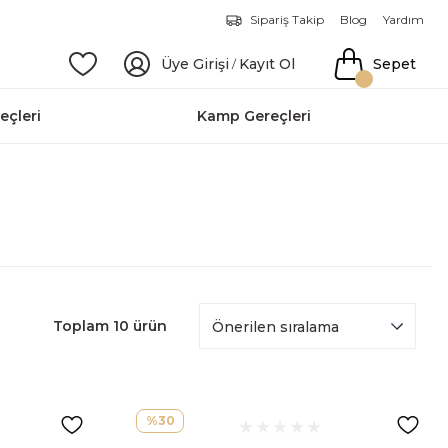
Sipariş Takip
Blog
Yardım
Üye Girişi
Kayıt Ol
Sepet
/
eçleri
Kamp Gereçleri
Toplam 10 ürün
%30