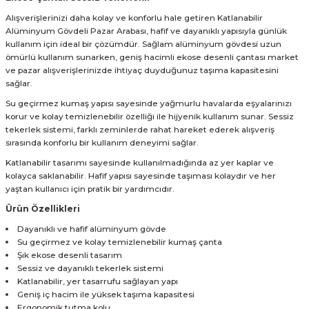
Alışverişlerinizi daha kolay ve konforlu hale getiren Katlanabilir
Alüminyum Gövdeli Pazar Arabası, hafif ve dayanıklı yapısıyla günlük
kullanım için ideal bir çözümdür. Sağlam alüminyum gövdesi uzun
ömürlü kullanım sunarken, geniş hacimli ekose desenli çantası market
ve pazar alışverişlerinizde ihtiyaç duyduğunuz taşıma kapasitesini
sağlar.
Su geçirmez kumaş yapısı sayesinde yağmurlu havalarda eşyalarınızı
korur ve kolay temizlenebilir özelliği ile hijyenik kullanım sunar. Sessiz
tekerlek sistemi, farklı zeminlerde rahat hareket ederek alışveriş
sırasında konforlu bir kullanım deneyimi sağlar.
Katlanabilir tasarımı sayesinde kullanılmadığında az yer kaplar ve
kolayca saklanabilir. Hafif yapısı sayesinde taşıması kolaydır ve her
yaştan kullanıcı için pratik bir yardımcıdır.
Ürün Özellikleri
Dayanıklı ve hafif alüminyum gövde
Su geçirmez ve kolay temizlenebilir kumaş çanta
Şık ekose desenli tasarım
Sessiz ve dayanıklı tekerlek sistemi
Katlanabilir, yer tasarrufu sağlayan yapı
Geniş iç hacim ile yüksek taşıma kapasitesi
Ergonomik tutma kolu