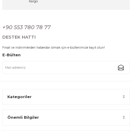
Kargo
Ses Yapmaz Tekerlekli Su Geçirmez Çantalı Oturmalı Aliminyum Gövdeli 
Gönder
+90 553 780 78 77
3.000,00 TL
2.749,99 TL
DESTEK HATTI
Fırsat ve indirimlerden haberdar olmak için e-bültenimize kayıt olun!
%8
Kargo Bedava
E-Bülten
Ses Yapmaz Tekerlekli Su Geçirmez Çantalı Oturmalı Aliminyum Gövdeli
3.000,00 TL
2.749,99 TL
Kategoriler
Önemli Bilgiler
Katlanabilir Ses Yapmaz Tekerlekli Su Geçirmez Çantalı Metal Gövdeli P