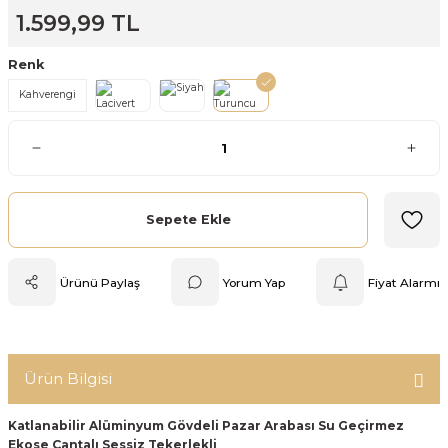
1.599,99 TL
Mutfak Tartısı
Renk
Pratik Mutfak Gereçleri
Kahverengi
Rende
Silikon Mutfak Gereçleri
Sepete Ekle
Soyacak
Spatula
Ürünü Paylaş
Yorum Yap
Fiyat Alarmı
Yağlık & Sirkelik
Ürün Bilgisi
Katlanabilir Alüminyum Gövdeli Pazar Arabası Su Geçirmez
Ekose Çantalı Sessiz Tekerlekli