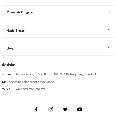
Önemli Bilgiler
Paslanmaz Çelik Gold Altıgen Sebze Meyve Pirinç Yıkama Süzgeci Çok 
Hzılı Erişim
699,99 TL
Üye
İletişim
Paslanmaz Çelik Gold Altıgen Sebze Meyve Pirinç Yıkama Süzgeci Çok 
Adres :
Mahmutbey, 4. Yol Sk. no: 162, 34218 Bağcılar/İstanbul
Mail :
mevpaeticaret@gmail.com
612,50 TL
Telefon :
+90 553 780 78 77