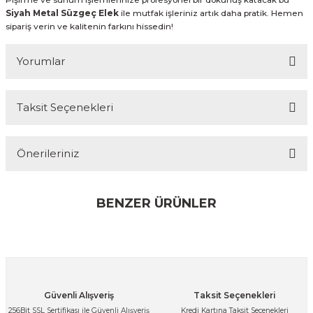
Siyah Metal Süzgeç Elek
ile mutfak işleriniz artık daha pratik. Hemen
sipariş verin ve kalitenin farkını hissedin!
Yorumlar
Taksit Seçenekleri
Bu ürüne ilk yorumu siz yapın!
Önerileriniz
Yorum Yaz
Bu ürünün fiyat bilgisi, resim, ürün açıklamalarında ve diğer
konularda yetersiz gördüğünüz noktaları öneri formunu
BENZER ÜRÜNLER
kullanarak tarafımıza iletebilirsiniz.
Görüş ve önerileriniz için teşekkür ederiz.
Ürün resmi kalitesiz, bozuk veya görüntülenemiyor.
Ürün açıklamasında eksik bilgiler bulunuyor.
Paslanmaz Çelik Gold Sebze Meyve Pirinç Yıkama Süzgeci Delikli Çok A
Güvenli Alışveriş
Taksit Seçenekleri
Ürün bilgilerinde hatalar bulunuyor.
256Bit SSL Sertifikası ile Güvenli Alışveriş
Kredi Kartına Taksit Seçenekleri