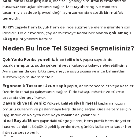
Saplı Metal Süzgeç Elek
, ince telli yapısıyla mutfak işlemlerinizde
kusursuz sonuçlar almanızı sağlar. Mat
siyah
rengi ve modern
tasarımıyla sadece işlevsel değil, aynı zamanda estetik bir mutfak
gerecidir.
18 cm
çapıyla hem büyük hem de ince süzme ve eleme işlemleri için
idealdir. Un elemeden, çay demlemeye kadar her alanda
çok amaçlı
süzgeç
ihtiyacınızı karşılar.
Neden Bu İnce Tel Süzgeci Seçmelisiniz?
Çok Yönlü Fonksiyonellik:
İnce telli
elek
yapısı sayesinde
topaklanmış unu, pudra şekerini veya kakaoyu kolayca eleyebilirsiniz.
Aynı zamanda çay, bitki çayı, meyve suyu posası ve ince baharatları
süzmek için mükemmeldir.
Ergonomik Tasarım:
Uzun saplı
yapısı, derin tencereler veya kaseler
üzerinde rahatça çalışmanızı sağlar. Elde tutuşu rahattır ve süzme
sırasında dengeyi korur.
Dayanıklı ve Hijyenik:
Yüksek kaliteli
siyah metal
kaplama, uzun
ömürlü kullanım ve paslanmaya karşı direnç sağlar. Gıda ile temas için
uygundur ve kolayca elde veya makinede yıkanabilir.
İdeal Boyut:
18 cm
çapındaki süzgeç kısmı, hem pratik hem de yeterli
hacme sahiptir. Küçük ölçekli işlemlerden, günlük kullanıma kadar her
ihtiyaca cevap verir.