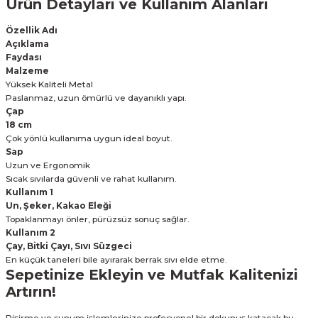
Ürün Detayları ve Kullanım Alanları
Özellik Adı
Açıklama
Faydası
Malzeme
Yüksek Kaliteli Metal
Paslanmaz, uzun ömürlü ve dayanıklı yapı.
Çap
18 cm
Çok yönlü kullanıma uygun ideal boyut.
Sap
Uzun ve Ergonomik
Sıcak sıvılarda güvenli ve rahat kullanım.
Kullanım 1
Un, Şeker, Kakao Eleği
Topaklanmayı önler, pürüzsüz sonuç sağlar.
Kullanım 2
Çay, Bitki Çayı, Sıvı Süzgeci
En küçük taneleri bile ayırarak berrak sıvı elde etme.
Sepetinize Ekleyin ve Mutfak Kalitenizi
Artırın!
Pişirme ve sunum işlemlerinize profesyonel bir dokunuş katacak bu