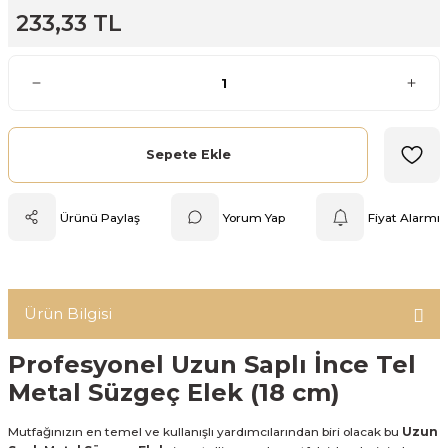
233,33 TL
Mutfak Tartısı
Pratik Mutfak Gereçleri
Rende
Sepete Ekle
Silikon Mutfak Gereçleri
Ürünü Paylaş
Yorum Yap
Fiyat Alarmı
Soyacak
Spatula
Ürün Bilgisi
Yağlık & Sirkelik
Profesyonel Uzun Saplı İnce Tel
Metal Süzgeç Elek (18 cm)
Mutfağınızın en temel ve kullanışlı yardımcılarından biri olacak bu
Uzun