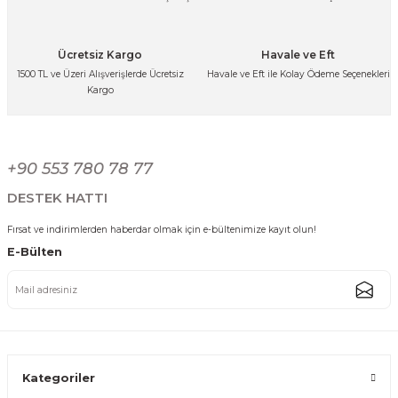
Ürün fiyatı diğer sitelerden daha pahalı.
849,99 TL
Bu ürüne benzer farklı alternatifler olmalı.
Ücretsiz Kargo
Havale ve Eft
1500 TL ve Üzeri Alışverişlerde Ücretsiz
Havale ve Eft ile Kolay Ödeme Seçenekleri
Kargo
Paslanmaz Çelik Sebze Meyve Pirinç Yıkama Süzgeci Delikli Çok Amaçlı
Gönder
+90 553 780 78 77
899,99 TL
DESTEK HATTI
Fırsat ve indirimlerden haberdar olmak için e-bültenimize kayıt olun!
E-Bülten
Paslanmaz Çelik Gold Altıgen Sebze Meyve Pirinç Yıkama Süzgeci Çok 
787,50 TL
Kategoriler