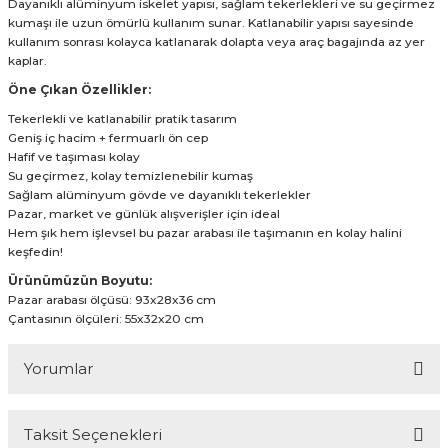
Dayanıklı alüminyum iskelet yapısı, sağlam tekerlekleri ve su geçirmez
kumaşı ile uzun ömürlü kullanım sunar. Katlanabilir yapısı sayesinde
kullanım sonrası kolayca katlanarak dolapta veya araç bagajında az yer
kaplar.
Öne Çıkan Özellikler:
Tekerlekli ve katlanabilir pratik tasarım
Geniş iç hacim + fermuarlı ön cep
Hafif ve taşıması kolay
Su geçirmez, kolay temizlenebilir kumaş
Sağlam alüminyum gövde ve dayanıklı tekerlekler
Pazar, market ve günlük alışverişler için ideal
Hem şık hem işlevsel bu pazar arabası ile taşımanın en kolay halini
keşfedin!
Ürünümüzün Boyutu:
Pazar arabası ölçüsü: 93x28x36 cm
Çantasının ölçüleri: 55x32x20 cm
Yorumlar
Taksit Seçenekleri
Bu ürüne ilk yorumu siz yapın!