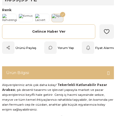
Mutfak Tartısı
Renk
Pratik Mutfak Gereçleri
Gelince Haber Ver
Rende
Silikon Mutfak Gereçleri
Ürünü Paylaş
Yorum Yap
Fiyat Alarmı
Soyacak
Spatula
Ürün Bilgisi
Yağlık & Sirkelik
Alışverişleriniz artık çok daha kolay!
Tekerlekli Katlanabilir Pazar
Arabası
, şık desenli tasarımı ve işlevsel yapısıyla market ve pazar
alışverişlerinizi keyifli hale getirir. Geniş iç hacmi sayesinde sebze,
meyve ve tüm temel ihtiyaçlarınızı rahatlıkla taşıyabilir, ön kısmında yer
alan fermuarlı cep ile cüzdan, anahtar gibi küçük eşyalarınıza kolay
erişim sağlayabilirsiniz.