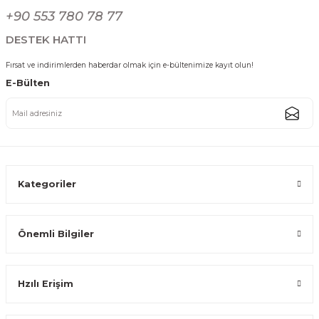
Gönder
+90 553 780 78 77
3.000,00 TL
2.749,99 TL
DESTEK HATTI
Fırsat ve indirimlerden haberdar olmak için e-bültenimize kayıt olun!
%8
Kargo Bedava
E-Bülten
Ses Yapmaz Tekerlekli Su Geçirmez Çantalı Oturmalı Aliminyum Gövdeli
3.000,00 TL
2.749,99 TL
Kategoriler
Önemli Bilgiler
Katlanabilir Ses Yapmaz Tekerlekli Su Geçirmez Çantalı Metal Gövdeli P
Hzılı Erişim
799,99 TL