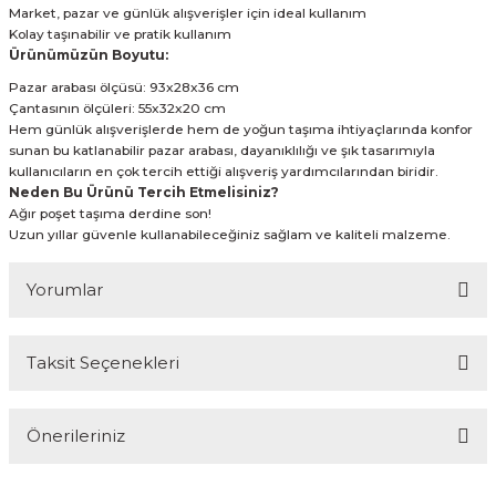
Market, pazar ve günlük alışverişler için ideal kullanım
Kolay taşınabilir ve pratik kullanım
Ürünümüzün Boyutu:
Pazar arabası ölçüsü: 93x28x36 cm
Çantasının ölçüleri: 55x32x20 cm
Hem günlük alışverişlerde hem de yoğun taşıma ihtiyaçlarında konfor
sunan bu katlanabilir pazar arabası, dayanıklılığı ve şık tasarımıyla
kullanıcıların en çok tercih ettiği alışveriş yardımcılarından biridir.
Neden Bu Ürünü Tercih Etmelisiniz?
Ağır poşet taşıma derdine son!
Uzun yıllar güvenle kullanabileceğiniz sağlam ve kaliteli malzeme.
Yorumlar
Taksit Seçenekleri
Bu ürüne ilk yorumu siz yapın!
Önerileriniz
Yorum Yaz
Bu ürünün fiyat bilgisi, resim, ürün açıklamalarında ve diğer