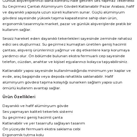
Günlük alışverişlerinizi daha konforlu hale getiren Ses Yapmaz Tekerlekli
Su Geçirmez Çantalı Alüminyum Gövdeli Katlanabilir Pazar Arabası, hafif
ve dayanıklı yapısıyla uzun süreli kullanım sunar. Güçlü alüminyum
gövdesi sayesinde yüksek taşıma kapasitesine sahip olan ürün,
ergonomik tasarımıyla market, pazar ve günlük alışverişlerde pratik bir
kullanım sağlar.
Sessiz hareket eden dayanıklı tekerlekleri sayesinde zeminde rahatsız
edici ses oluşturmaz. Su geçirmez kumaştan üretilen geniş hacimli
çantası, alışveriş ürünlerinizi yağmur ve dış etkenlere karşı korumaya
yardımcı olur. Ön bölümde bulunan ekstra fermuarlı cep sayesinde
telefon, cüzdan, anahtar ve kişisel eşyalarınızı kolayca taşıyabilirsiniz.
Katlanabilir yapısı sayesinde kullanılmadığında minimum yer kaplar ve
evde, araç bagajında veya depoda rahatlıkla saklanabilir. Hafif
alüminyum gövdesi taşıma kolaylığı sunarken sağlam yapısı uzun
ömürlü kullanım avantajı sağlar.
Ürün Özellikleri
Dayanıklı ve hafif alüminyum gövde
Ses yapmayan kaliteli tekerlek sistemi
Su geçirmez geniş hacimli çanta
Katlanabilir ve yer tasarrufu sağlayan tasarım
Ön yüzeyde fermuarlı ekstra saklama cebi
Ergonomik tutma kolu