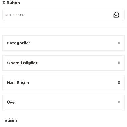
E-Bülten
Ses Yapmaz Tekerlekli Su Geçirmez Çantalı Oturmalı Aliminyum Gövdeli
3.000,00 TL
2.749,99 TL
Kategoriler
Önemli Bilgiler
Katlanabilir Ses Yapmaz Tekerlekli Su Geçirmez Çantalı Metal Gövdeli P
Hzılı Erişim
799,99 TL
Üye
İletişim
Katlanabilir Ses Yapmaz Tekerlekli Su Geçirmez Çantalı Metal Gövdeli Pa