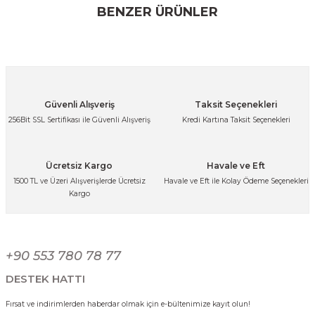
konularda yetersiz gördüğünüz noktaları öneri formunu
BENZER ÜRÜNLER
kullanarak tarafımıza iletebilirsiniz.
Görüş ve önerileriniz için teşekkür ederiz.
%8
Ürün resmi kalitesiz, bozuk veya görüntülenemiyor.
Ürün açıklamasında eksik bilgiler bulunuyor.
Ses Yapmaz Tekerlekli Su Geçirmez Çantalı Oturmalı Aliminyum Gövdeli
Güvenli Alışveriş
Taksit Seçenekleri
Ürün bilgilerinde hatalar bulunuyor.
256Bit SSL Sertifikası ile Güvenli Alışveriş
Kredi Kartına Taksit Seçenekleri
3.000,00 TL
Ürün fiyatı diğer sitelerden daha pahalı.
2.749,99 TL
Bu ürüne benzer farklı alternatifler olmalı.
Ücretsiz Kargo
Havale ve Eft
%8
1500 TL ve Üzeri Alışverişlerde Ücretsiz
Havale ve Eft ile Kolay Ödeme Seçenekleri
Kargo
Ses Yapmaz Tekerlekli Su Geçirmez Çantalı Oturmalı Aliminyum Gövdeli 
Gönder
+90 553 780 78 77
3.000,00 TL
2.749,99 TL
DESTEK HATTI
Fırsat ve indirimlerden haberdar olmak için e-bültenimize kayıt olun!
%8