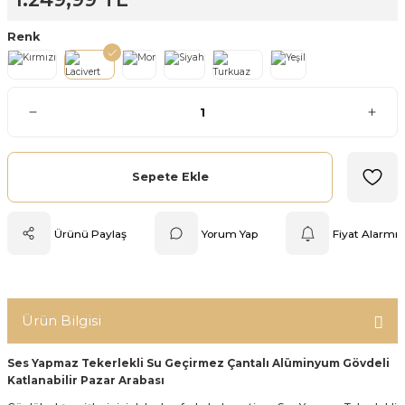
Mutfak Tartısı
Renk
Pratik Mutfak Gereçleri
Rende
Silikon Mutfak Gereçleri
Sepete Ekle
Soyacak
Ürünü Paylaş
Yorum Yap
Fiyat Alarmı
Spatula
Yağlık & Sirkelik
Ürün Bilgisi
Ses Yapmaz Tekerlekli Su Geçirmez Çantalı Alüminyum Gövdeli
Katlanabilir Pazar Arabası