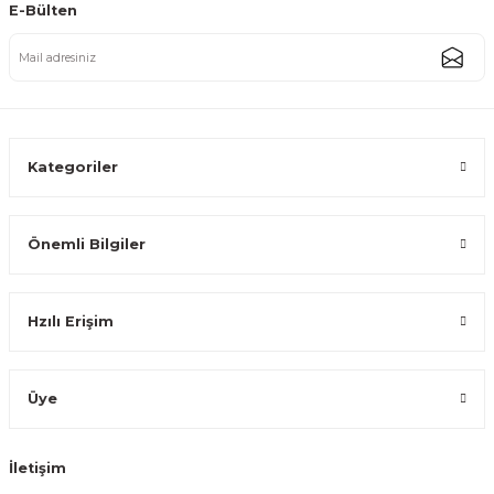
E-Bülten
Ses Yapmaz Tekerlekli Su Geçirmez Çantalı Oturmalı Aliminyum Gövdeli
3.000,00 TL
2.749,99 TL
Kategoriler
Önemli Bilgiler
Katlanabilir Ses Yapmaz Tekerlekli Su Geçirmez Çantalı Metal Gövdeli P
Hzılı Erişim
799,99 TL
Üye
İletişim
Katlanabilir Ses Yapmaz Tekerlekli Su Geçirmez Çantalı Metal Gövdeli Pa