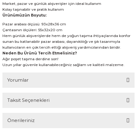
Market, pazar ve günlük alışverişler için ideal kullanım
Kolay taşınabilir ve pratik kullanım
Ürünümüzün Boyutu:
Pazar arabası ölçüsü: 93x28x36 cm
Çantasının ölçüleri: 55x32x20 cm
Hem günlük alışverişlerde hem de yoğun taşıma ihtiyaçlarında konfor
sunan bu katlanabilir pazar arabası, dayanıklılığı ve şık tasarımıyla
kullanıcıların en çok tercih ettiği alışveriş yardımcılarından biridir.
Neden Bu Ürünü Tercih Etmelisiniz?
Ağır poşet taşıma derdine son!
Uzun yıllar güvenle kullanabileceğiniz sağlam ve kaliteli malzeme.
Yorumlar
Taksit Seçenekleri
Bu ürüne ilk yorumu siz yapın!
Önerileriniz
Yorum Yaz
Bu ürünün fiyat bilgisi, resim, ürün açıklamalarında ve diğer