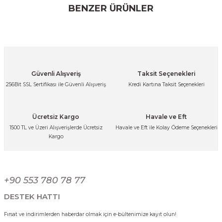
konularda yetersiz gördüğünüz noktaları öneri formunu
BENZER ÜRÜNLER
kullanarak tarafımıza iletebilirsiniz.
Görüş ve önerileriniz için teşekkür ederiz.
%8
Ürün resmi kalitesiz, bozuk veya görüntülenemiyor.
Ürün açıklamasında eksik bilgiler bulunuyor.
Ses Yapmaz Tekerlekli Su Geçirmez Çantalı Oturmalı Aliminyum Gövdeli
Güvenli Alışveriş
Taksit Seçenekleri
Ürün bilgilerinde hatalar bulunuyor.
256Bit SSL Sertifikası ile Güvenli Alışveriş
Kredi Kartına Taksit Seçenekleri
3.000,00 TL
Ürün fiyatı diğer sitelerden daha pahalı.
2.749,99 TL
Bu ürüne benzer farklı alternatifler olmalı.
Ücretsiz Kargo
Havale ve Eft
%8
1500 TL ve Üzeri Alışverişlerde Ücretsiz
Havale ve Eft ile Kolay Ödeme Seçenekleri
Kargo
Ses Yapmaz Tekerlekli Su Geçirmez Çantalı Oturmalı Aliminyum Gövdeli 
Gönder
+90 553 780 78 77
3.000,00 TL
2.749,99 TL
DESTEK HATTI
Fırsat ve indirimlerden haberdar olmak için e-bültenimize kayıt olun!
%8