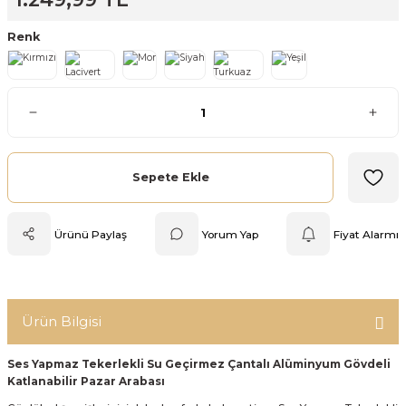
Mutfak Tartısı
Renk
Pratik Mutfak Gereçleri
Rende
Silikon Mutfak Gereçleri
Sepete Ekle
Soyacak
Ürünü Paylaş
Yorum Yap
Fiyat Alarmı
Spatula
Yağlık & Sirkelik
Ürün Bilgisi
Ses Yapmaz Tekerlekli Su Geçirmez Çantalı Alüminyum Gövdeli
Katlanabilir Pazar Arabası