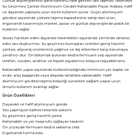
Günlük alışverişlerinizi daha konforlu hale getiren Ses Yapmaz Tekerlekli
Su Geçirmez Çantalı Alüminyum Gövdeli Katlanabilir Pazar Arabası, hafif
ve dayanıklı yapısıyla uzun süreli kullanım sunar. Güçlü alüminyum
gövdesi sayesinde yüksek taşıma kapasitesine sahip olan ürün,
ergonomik tasarımıyla market, pazar ve günlük alışverişlerde pratik bir
kullanım sağlar.
Sessiz hareket eden dayanıklı tekerlekleri sayesinde zeminde rahatsız
edici ses oluşturmaz. Su geçirmez kumaştan üretilen geniş hacimli
çantası, alışveriş ürünlerinizi yağmur ve dış etkenlere karşı korumaya
yardımcı olur. Ön bölümde bulunan ekstra fermuarlı cep sayesinde
telefon, cüzdan, anahtar ve kişisel eşyalarınızı kolayca taşıyabilirsiniz.
Katlanabilir yapısı sayesinde kullanılmadığında minimum yer kaplar ve
evde, araç bagajında veya depoda rahatlıkla saklanabilir. Hafif
alüminyum gövdesi taşıma kolaylığı sunarken sağlam yapısı uzun
ömürlü kullanım avantajı sağlar.
Ürün Özellikleri
Dayanıklı ve hafif alüminyum gövde
Ses yapmayan kaliteli tekerlek sistemi
Su geçirmez geniş hacimli çanta
Katlanabilir ve yer tasarrufu sağlayan tasarım
Ön yüzeyde fermuarlı ekstra saklama cebi
Ergonomik tutma kolu