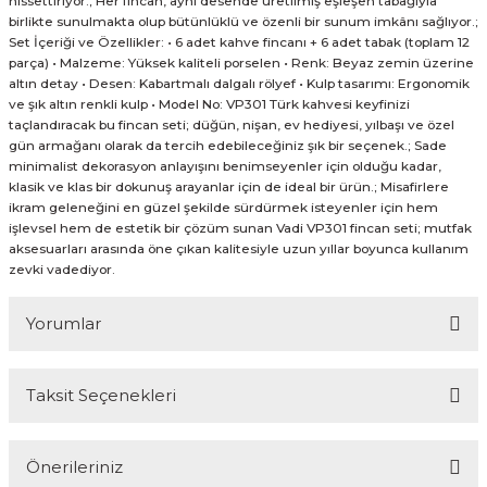
hissettiriyor.; Her fincan, aynı desende üretilmiş eşleşen tabağıyla
birlikte sunulmakta olup bütünlüklü ve özenli bir sunum imkânı sağlıyor.;
Set İçeriği ve Özellikler: • 6 adet kahve fincanı + 6 adet tabak (toplam 12
parça) • Malzeme: Yüksek kaliteli porselen • Renk: Beyaz zemin üzerine
altın detay • Desen: Kabartmalı dalgalı rölyef • Kulp tasarımı: Ergonomik
ve şık altın renkli kulp • Model No: VP301 Türk kahvesi keyfinizi
taçlandıracak bu fincan seti; düğün, nişan, ev hediyesi, yılbaşı ve özel
gün armağanı olarak da tercih edebileceğiniz şık bir seçenek.; Sade
minimalist dekorasyon anlayışını benimseyenler için olduğu kadar,
klasik ve klas bir dokunuş arayanlar için de ideal bir ürün.; Misafirlere
ikram geleneğini en güzel şekilde sürdürmek isteyenler için hem
işlevsel hem de estetik bir çözüm sunan Vadi VP301 fincan seti; mutfak
aksesuarları arasında öne çıkan kalitesiyle uzun yıllar boyunca kullanım
zevki vadediyor.
Yorumlar
Taksit Seçenekleri
Bu ürüne ilk yorumu siz yapın!
Önerileriniz
Yorum Yaz