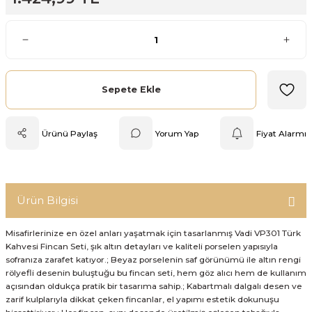
Mutfak Tartısı
Pratik Mutfak Gereçleri
Rende
Sepete Ekle
Silikon Mutfak Gereçleri
Ürünü Paylaş
Yorum Yap
Fiyat Alarmı
Soyacak
Spatula
Ürün Bilgisi
Yağlık & Sirkelik
Misafirlerinize en özel anları yaşatmak için tasarlanmış Vadi VP301 Türk
Kahvesi Fincan Seti, şık altın detayları ve kaliteli porselen yapısıyla
sofranıza zarafet katıyor.; Beyaz porselenin saf görünümü ile altın rengi
rölyefli desenin buluştuğu bu fincan seti, hem göz alıcı hem de kullanım
açısından oldukça pratik bir tasarıma sahip.; Kabartmalı dalgalı desen ve
zarif kulplarıyla dikkat çeken fincanlar, el yapımı estetik dokunuşu