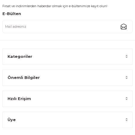
Fırsat ve indirimlerden haberdar olmak için e-bültenimize kayıt olun!
E-Bülten
Modern Tasarımlı Porselen Kahve Fincan Seti 6 Kişilik Gold
1.349,99 TL
Kategoriler
Önemli Bilgiler
Modern Tasarımlı Porselen Kahve Fincan Seti 6 Kişilik Gümüş
Hzılı Erişim
1.349,99 TL
Üye