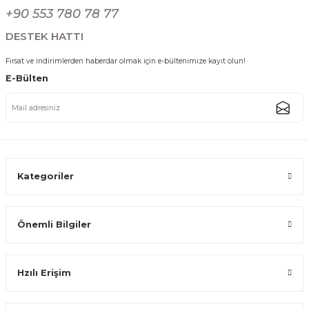
Gönder
+90 553 780 78 77
194,39 TL
DESTEK HATTI
Fırsat ve indirimlerden haberdar olmak için e-bültenimize kayıt olun!
E-Bülten
Profesyonel Paslanmaz Çelik Tereyağı Sürme Bıçağı Kahvaltı Bıçağı
140,39 TL
Kategoriler
Önemli Bilgiler
Paslanmaz Çelik Tereyağı Bıçağı Ergonomik Tutacaklı Yıldız Desenli G
Hzılı Erişim
118,79 TL