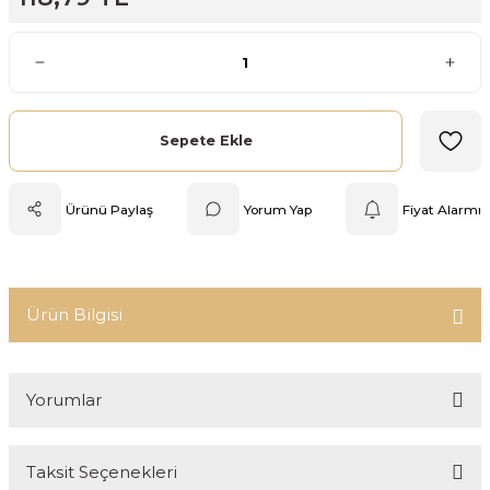
Mutfak Tartısı
Pratik Mutfak Gereçleri
Rende
Sepete Ekle
Silikon Mutfak Gereçleri
Ürünü Paylaş
Yorum Yap
Fiyat Alarmı
Soyacak
Spatula
Ürün Bilgisi
Yağlık & Sirkelik
Yorumlar
Taksit Seçenekleri
Bu ürüne ilk yorumu siz yapın!