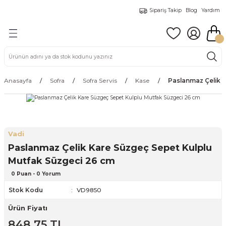
Sipariş Takip
Blog
Yardım
Geri Dön
Geri Dön
Geri Dön
Geri Dön
Geri Dön
Geri Dön
i
leri
Çatal Kaşık Bıçak Takımları
Çay Kahve Pasta Takımları
Kahvaltı Takımları
Sofra Servis
Yemek Takımları
İçecek Hazırlama
Mutfak Gereçleri
Pişirme Grubu
ak Takımları
ma
htaları
Servis Kaşık/Maşa
Cam Bardak
Kahvaltılık
Bardak
24 Parça Yemek Takımı
Çaydanlık
Süzgeç
Kek Kalıpları
Anasayfa
Sofra
Sofra Servis
Kase
Paslanmaz Çelik K
a Takımları
ri
ünleri
Çay Fincan Takımları
Kase
Cezve
Baharatlık
Tencere
arı
Kahve Fincan Takımları
Sürahi
French Press
Bulaşıklık
Vadi
si
Kupa & Mug
Tabak
Termos & Matara
Çırpıcı
Paslanmaz Çelik Kare Süzgeç Sepet Kulplu
Mutfak Süzgeci 26 cm
ı
Tepsi
Ekmek Sepeti ve Kutusu
0 Puan - 0 Yorum
Koltuk
Kaşıklık
Stok Kodu
VD9850
Ürün Fiyatı
ı ve Süpürge
Kavanoz & Saklama Kapları
848,75 TL