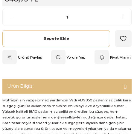
Mutfak Tartısı
Pratik Mutfak Gereçleri
Rende
Sepete Ekle
Silikon Mutfak Gereçleri
Ürünü Paylaş
Yorum Yap
Fiyat Alarmı
Soyacak
Spatula
Ürün Bilgisi
Yağlık & Sirkelik
Mutfağınızın vazgeçilmez yardımcısı Vadi VD9850 paslanmaz çelik kare
süzgeç, günlük kullanımda maksimum kolaylık ve dayanıklılık sunar.;
Yüksek kaliteli 18/10 paslanmaz çelikten üretilen bu süzgeç, hem
estetik görünümüyle hem de işlevselliğiyle mutfağınıza değer katar.;
Kare tasarımıyla standart yuvarlak süzgeçlere kıyasla daha geniş bir
yüzey alanı sunan bu ürün, sebze ve meyveleri yıkarken ya da makarna