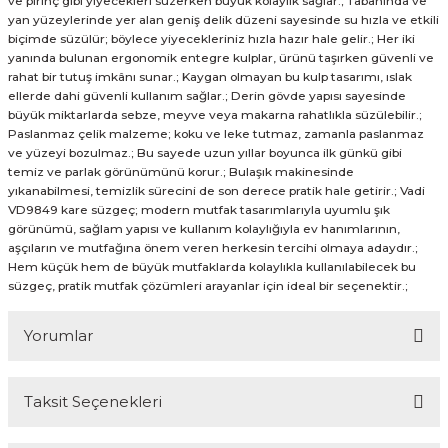
ve pirinç gibi yiyecekleri süzerken büyük kolaylık sağlar.; Tabanında ve
yan yüzeylerinde yer alan geniş delik düzeni sayesinde su hızla ve etkili
biçimde süzülür; böylece yiyecekleriniz hızla hazır hale gelir.; Her iki
yanında bulunan ergonomik entegre kulplar, ürünü taşırken güvenli ve
rahat bir tutuş imkânı sunar.; Kaygan olmayan bu kulp tasarımı, ıslak
ellerde dahi güvenli kullanım sağlar.; Derin gövde yapısı sayesinde
büyük miktarlarda sebze, meyve veya makarna rahatlıkla süzülebilir.;
Paslanmaz çelik malzeme; koku ve leke tutmaz, zamanla paslanmaz
ve yüzeyi bozulmaz.; Bu sayede uzun yıllar boyunca ilk günkü gibi
temiz ve parlak görünümünü korur.; Bulaşık makinesinde
yıkanabilmesi, temizlik sürecini de son derece pratik hale getirir.; Vadi
VD9849 kare süzgeç; modern mutfak tasarımlarıyla uyumlu şık
görünümü, sağlam yapısı ve kullanım kolaylığıyla ev hanımlarının,
aşçıların ve mutfağına önem veren herkesin tercihi olmaya adaydır.;
Hem küçük hem de büyük mutfaklarda kolaylıkla kullanılabilecek bu
süzgeç, pratik mutfak çözümleri arayanlar için ideal bir seçenektir.;
Yorumlar
Taksit Seçenekleri
Bu ürüne ilk yorumu siz yapın!