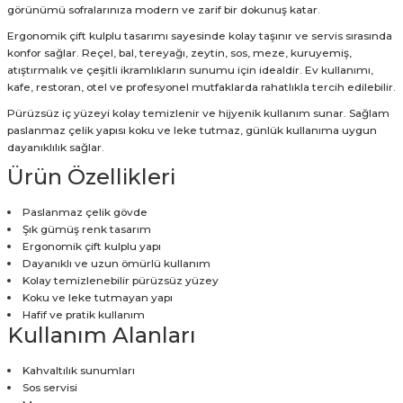
görünümü sofralarınıza modern ve zarif bir dokunuş katar.
Ergonomik çift kulplu tasarımı sayesinde kolay taşınır ve servis sırasında
konfor sağlar. Reçel, bal, tereyağı, zeytin, sos, meze, kuruyemiş,
atıştırmalık ve çeşitli ikramlıkların sunumu için idealdir. Ev kullanımı,
kafe, restoran, otel ve profesyonel mutfaklarda rahatlıkla tercih edilebilir.
Pürüzsüz iç yüzeyi kolay temizlenir ve hijyenik kullanım sunar. Sağlam
paslanmaz çelik yapısı koku ve leke tutmaz, günlük kullanıma uygun
dayanıklılık sağlar.
Ürün Özellikleri
Paslanmaz çelik gövde
Şık gümüş renk tasarım
Ergonomik çift kulplu yapı
Dayanıklı ve uzun ömürlü kullanım
Kolay temizlenebilir pürüzsüz yüzey
Koku ve leke tutmayan yapı
Hafif ve pratik kullanım
Kullanım Alanları
Kahvaltılık sunumları
Sos servisi