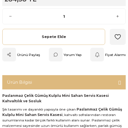
Mutfak Tartısı
Pratik Mutfak Gereçleri
Rende
Sepete Ekle
Silikon Mutfak Gereçleri
Ürünü Paylaş
Yorum Yap
Fiyat Alarmı
Soyacak
Spatula
Ürün Bilgisi
Yağlık & Sirkelik
Paslanmaz Çelik Gümüş Kulplu Mini Sahan Servis Kasesi
Kahvaltılık ve Sosluk
Şık tasarımı ve dayanıklı yapısıyla öne çıkan
Paslanmaz Çelik Gümüş
Kulplu Mini Sahan Servis Kasesi
, kahvaltı sofralarından restoran
sunumlarına kadar birçok farklı kullanım alanı sunar. Paslanmaz çelik
malzemesi sayesinde uzun ömürlü kullanım sağlarken, parlak gümüş