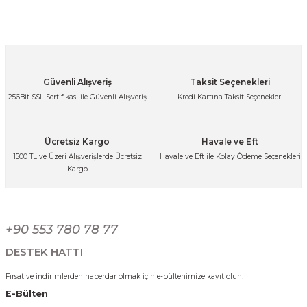
kullanarak tarafımıza iletebilirsiniz.
Görüş ve önerileriniz için teşekkür ederiz.
Ürün resmi kalitesiz, bozuk veya görüntülenemiyor.
Ürün açıklamasında eksik bilgiler bulunuyor.
Paslanmaz Çelik Gold Kulplu Mini Sahan Servis Kasesi Kahvaltılık ve Sosl
Güvenli Alışveriş
Taksit Seçenekleri
Ürün bilgilerinde hatalar bulunuyor.
256Bit SSL Sertifikası ile Güvenli Alışveriş
Kredi Kartına Taksit Seçenekleri
Ürün fiyatı diğer sitelerden daha pahalı.
341,25 TL
Bu ürüne benzer farklı alternatifler olmalı.
Ücretsiz Kargo
Havale ve Eft
1500 TL ve Üzeri Alışverişlerde Ücretsiz
Havale ve Eft ile Kolay Ödeme Seçenekleri
Kargo
Paslanmaz Çelik Gold Kulplu Mini Sahan Servis Kasesi Kahvaltılık ve Sosl
Gönder
+90 553 780 78 77
299,99 TL
DESTEK HATTI
Fırsat ve indirimlerden haberdar olmak için e-bültenimize kayıt olun!
E-Bülten