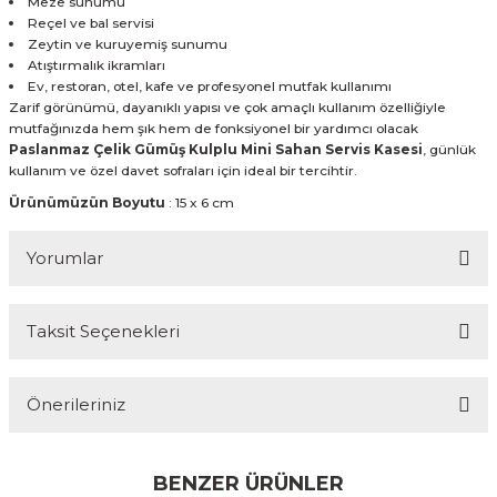
Meze sunumu
Reçel ve bal servisi
Zeytin ve kuruyemiş sunumu
Atıştırmalık ikramları
Ev, restoran, otel, kafe ve profesyonel mutfak kullanımı
Zarif görünümü, dayanıklı yapısı ve çok amaçlı kullanım özelliğiyle
mutfağınızda hem şık hem de fonksiyonel bir yardımcı olacak
Paslanmaz Çelik Gümüş Kulplu Mini Sahan Servis Kasesi
, günlük
kullanım ve özel davet sofraları için ideal bir tercihtir.
Ürünümüzün Boyutu
: 15 x 6 cm
Yorumlar
Taksit Seçenekleri
Bu ürüne ilk yorumu siz yapın!
Önerileriniz
Yorum Yaz
Bu ürünün fiyat bilgisi, resim, ürün açıklamalarında ve diğer
konularda yetersiz gördüğünüz noktaları öneri formunu
BENZER ÜRÜNLER