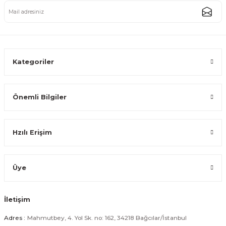
Paslanmaz Çelik Gold Kulplu Mini Sahan Servis Kasesi Kahvaltılık ve Sosl
274,99 TL
Kategoriler
Önemli Bilgiler
Gold Paslanmaz Çelik Mini Sosluk Servis ve Sunum Kabı 14 cm
Hzılı Erişim
244,99 TL
Üye
İletişim
Gold Paslanmaz Çelik Mini Sosluk Servis ve Sunum Kabı 13 cm
Adres :
Mahmutbey, 4. Yol Sk. no: 162, 34218 Bağcılar/İstanbul