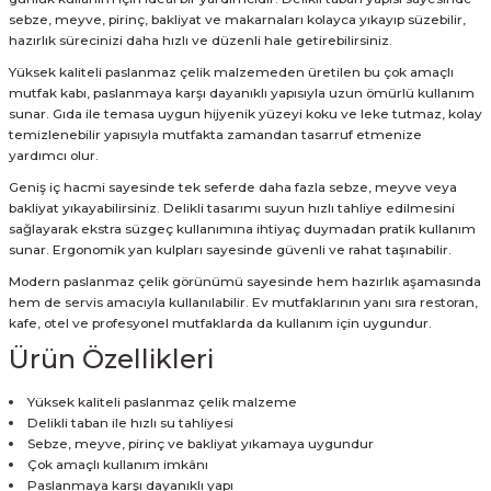
sebze, meyve, pirinç, bakliyat ve makarnaları kolayca yıkayıp süzebilir,
hazırlık sürecinizi daha hızlı ve düzenli hale getirebilirsiniz.
Yüksek kaliteli paslanmaz çelik malzemeden üretilen bu çok amaçlı
mutfak kabı, paslanmaya karşı dayanıklı yapısıyla uzun ömürlü kullanım
sunar. Gıda ile temasa uygun hijyenik yüzeyi koku ve leke tutmaz, kolay
temizlenebilir yapısıyla mutfakta zamandan tasarruf etmenize
yardımcı olur.
Geniş iç hacmi sayesinde tek seferde daha fazla sebze, meyve veya
bakliyat yıkayabilirsiniz. Delikli tasarımı suyun hızlı tahliye edilmesini
sağlayarak ekstra süzgeç kullanımına ihtiyaç duymadan pratik kullanım
sunar. Ergonomik yan kulpları sayesinde güvenli ve rahat taşınabilir.
Modern paslanmaz çelik görünümü sayesinde hem hazırlık aşamasında
hem de servis amacıyla kullanılabilir. Ev mutfaklarının yanı sıra restoran,
kafe, otel ve profesyonel mutfaklarda da kullanım için uygundur.
Ürün Özellikleri
Yüksek kaliteli paslanmaz çelik malzeme
Delikli taban ile hızlı su tahliyesi
Sebze, meyve, pirinç ve bakliyat yıkamaya uygundur
Çok amaçlı kullanım imkânı
Paslanmaya karşı dayanıklı yapı