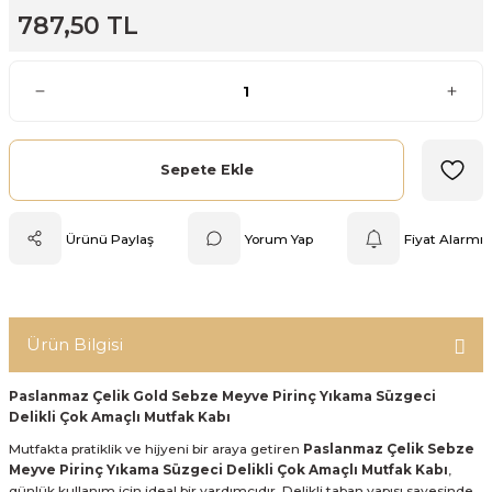
787,50 TL
Mutfak Tartısı
Pratik Mutfak Gereçleri
Rende
Sepete Ekle
Silikon Mutfak Gereçleri
Ürünü Paylaş
Yorum Yap
Fiyat Alarmı
Soyacak
Spatula
Ürün Bilgisi
Yağlık & Sirkelik
Paslanmaz Çelik Gold
Sebze Meyve Pirinç Yıkama Süzgeci
Delikli Çok Amaçlı Mutfak Kabı
Mutfakta pratiklik ve hijyeni bir araya getiren
Paslanmaz Çelik Sebze
Meyve Pirinç Yıkama Süzgeci Delikli Çok Amaçlı Mutfak Kabı
,
günlük kullanım için ideal bir yardımcıdır. Delikli taban yapısı sayesinde