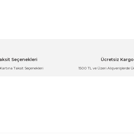
m Yaz
 Delikli Çok Amaçlı Mutfak Kabı 24 cm
aksit Seçenekleri
Ücretsiz Kargo
 Kartına Taksit Seçenekleri
1500 TL ve Üzeri Alışverişlerde 
kli Çok Amaçlı Mutfak Kabı 24 cm
der
 Süzgeci Çok Amaçlı Mutfak Kabı 24 cm