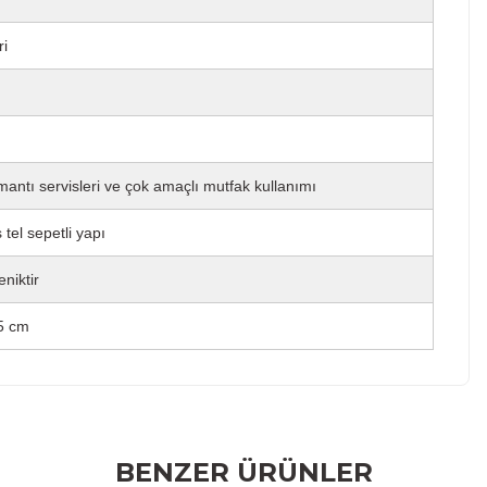
ri
antı servisleri ve çok amaçlı mutfak kullanımı
tel sepetli yapı
niktir
,5 cm
r konularda yetersiz gördüğünüz noktaları öneri formunu
BENZER ÜRÜNLER
rumu siz yapın!