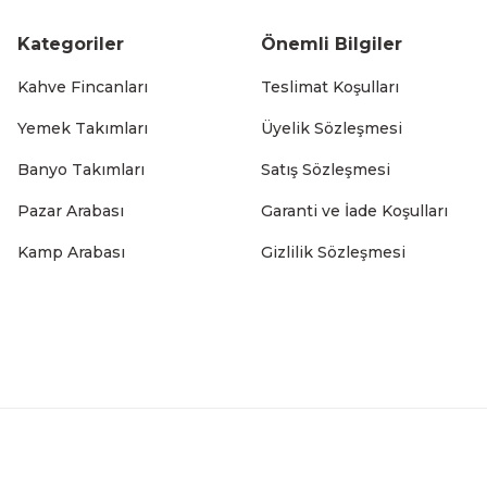
Kategoriler
Önemli Bilgiler
787,50 TL
Kahve Fincanları
Teslimat Koşulları
Yemek Takımları
Üyelik Sözleşmesi
Banyo Takımları
Satış Sözleşmesi
Paslanmaz Çelik Gold Altıgen Sebze Meyve Pirinç Yıkama
Pazar Arabası
Garanti ve İade Koşulları
699,99 TL
Kamp Arabası
Gizlilik Sözleşmesi
Paslanmaz Çelik Gold Altıgen Sebze Meyve Pirinç Yıkama
612,50 TL