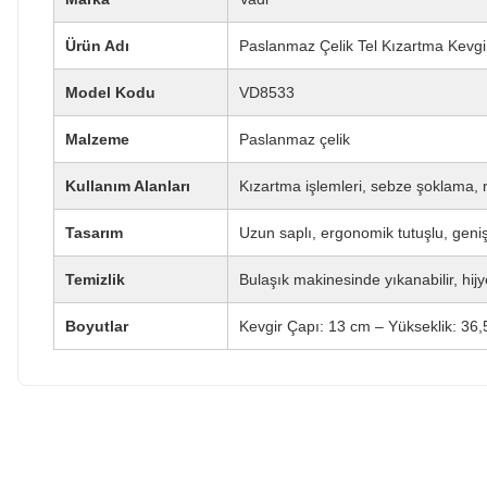
Ürün Adı
Paslanmaz Çelik Tel Kızartma Kevgi
Model Kodu
VD8533
Malzeme
Paslanmaz çelik
Kullanım Alanları
Kızartma işlemleri, sebze şoklama, m
Tasarım
Uzun saplı, ergonomik tutuşlu, geniş 
Temizlik
Bulaşık makinesinde yıkanabilir, hijye
Boyutlar
Kevgir Çapı: 13 cm – Yükseklik: 36
Bu ürünün fiyat bilgisi, resim, ürün açıklamalarında ve diğe
kullanarak tarafımıza iletebilirsiniz.
Bu ürüne ilk yo
Görüş ve önerileriniz için teşekkür ederiz.