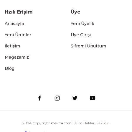
Hzılı Erişim
Üye
Anasayfa
Yeni Üyelik
Yeni Ürünler
Üye Girişi
İletişim
Şifremi Unuttum
 Süzgeci Çok Amaçlı Mutfak Kabı 22 cm
Mağazamız
Blog
 Süzgeci Çok Amaçlı Mutfak Kabı 20 cm
2024 Copyright
mevpa.com
| Tüm Hakları Saklıdır.