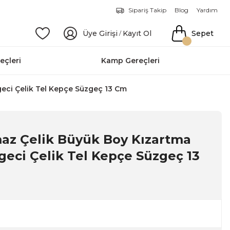
Sipariş Takip
Blog
Yardım
Üye Girişi
Kayıt Ol
Sepet
/
eçleri
Kamp Gereçleri
eci Çelik Tel Kepçe Süzgeç 13 Cm
az Çelik Büyük Boy Kızartma
geci Çelik Tel Kepçe Süzgeç 13