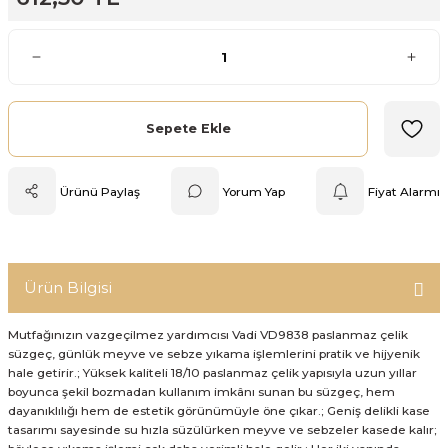
Mutfak Tartısı
Pratik Mutfak Gereçleri
Rende
Sepete Ekle
Silikon Mutfak Gereçleri
Ürünü Paylaş
Yorum Yap
Fiyat Alarmı
Soyacak
Spatula
Ürün Bilgisi
Yağlık & Sirkelik
Mutfağınızın vazgeçilmez yardımcısı Vadi VD9838 paslanmaz çelik
süzgeç, günlük meyve ve sebze yıkama işlemlerini pratik ve hijyenik
hale getirir.; Yüksek kaliteli 18/10 paslanmaz çelik yapısıyla uzun yıllar
boyunca şekil bozmadan kullanım imkânı sunan bu süzgeç, hem
dayanıklılığı hem de estetik görünümüyle öne çıkar.; Geniş delikli kase
tasarımı sayesinde su hızla süzülürken meyve ve sebzeler kasede kalır;