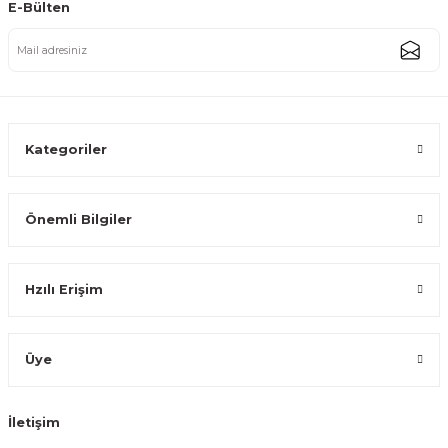
E-Bülten
Paslanmaz Çelik Gold Kulplu Mini Sahan Servis Kasesi Kahvaltılık ve Sosl
274,99 TL
Kategoriler
Önemli Bilgiler
Gold Paslanmaz Çelik Mini Sosluk Servis ve Sunum Kabı 14 cm
Hzılı Erişim
244,99 TL
Üye
İletişim
Gold Paslanmaz Çelik Mini Sosluk Servis ve Sunum Kabı 13 cm