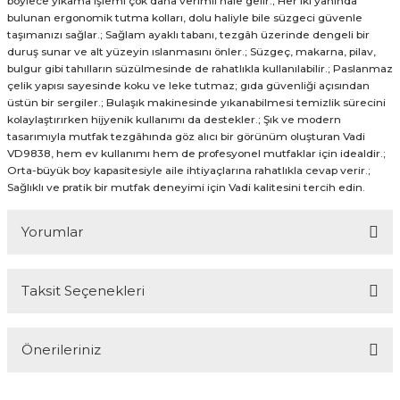
böylece yıkama işlemi çok daha verimli hale gelir.; Her iki yanında
bulunan ergonomik tutma kolları, dolu haliyle bile süzgeci güvenle
taşımanızı sağlar.; Sağlam ayaklı tabanı, tezgâh üzerinde dengeli bir
duruş sunar ve alt yüzeyin ıslanmasını önler.; Süzgeç, makarna, pilav,
bulgur gibi tahılların süzülmesinde de rahatlıkla kullanılabilir.; Paslanmaz
çelik yapısı sayesinde koku ve leke tutmaz; gıda güvenliği açısından
üstün bir sergiler.; Bulaşık makinesinde yıkanabilmesi temizlik sürecini
kolaylaştırırken hijyenik kullanımı da destekler.; Şık ve modern
tasarımıyla mutfak tezgâhında göz alıcı bir görünüm oluşturan Vadi
VD9838, hem ev kullanımı hem de profesyonel mutfaklar için idealdir.;
Orta-büyük boy kapasitesiyle aile ihtiyaçlarına rahatlıkla cevap verir.;
Sağlıklı ve pratik bir mutfak deneyimi için Vadi kalitesini tercih edin.
Yorumlar
Taksit Seçenekleri
Bu ürüne ilk yorumu siz yapın!
Önerileriniz
Yorum Yaz
Bu ürünün fiyat bilgisi, resim, ürün açıklamalarında ve diğer