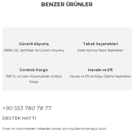
konularda yetersiz gördüğünüz noktaları öneri formunu
BENZER ÜRÜNLER
kullanarak tarafımıza iletebilirsiniz.
Görüş ve önerileriniz için teşekkür ederiz.
Ürün resmi kalitesiz, bozuk veya görüntülenemiyor.
Ürün açıklamasında eksik bilgiler bulunuyor.
Paslanmaz Çelik Gold Kulplu Mini Sahan Servis Kasesi Kahvaltılık ve Sosl
Güvenli Alışveriş
Taksit Seçenekleri
Ürün bilgilerinde hatalar bulunuyor.
256Bit SSL Sertifikası ile Güvenli Alışveriş
Kredi Kartına Taksit Seçenekleri
Ürün fiyatı diğer sitelerden daha pahalı.
341,25 TL
Bu ürüne benzer farklı alternatifler olmalı.
Ücretsiz Kargo
Havale ve Eft
1500 TL ve Üzeri Alışverişlerde Ücretsiz
Havale ve Eft ile Kolay Ödeme Seçenekleri
Kargo
Paslanmaz Çelik Gold Kulplu Mini Sahan Servis Kasesi Kahvaltılık ve Sosl
Gönder
+90 553 780 78 77
299,99 TL
DESTEK HATTI
Fırsat ve indirimlerden haberdar olmak için e-bültenimize kayıt olun!