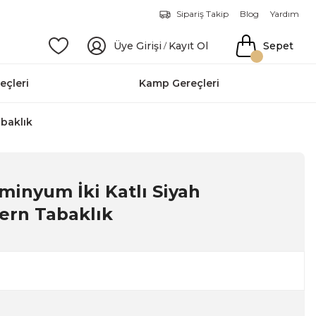
Sipariş Takip
Blog
Yardım
Üye Girişi
Kayıt Ol
Sepet
/
eçleri
Kamp Gereçleri
abaklık
inyum İki Katlı Siyah
ern Tabaklık