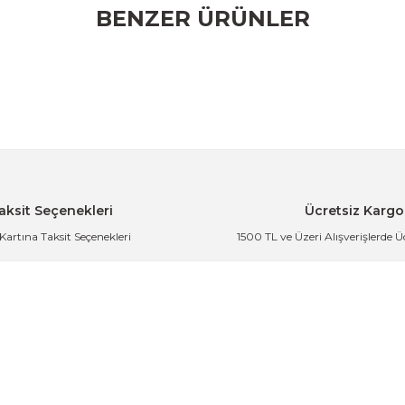
BENZER ÜRÜNLER
rumu siz yapın!
m Yaz
ıma Saplı Damlalıklı Tabak
Gümüş Geyik Figürlü Metal
aksit Seçenekleri
Ücretsiz Kargo
 Kartına Taksit Seçenekleri
1500 TL ve Üzeri Alışverişlerde 
i Organizer Bulaşıklık
Gold Geyik Figürlü Metal Barda
der