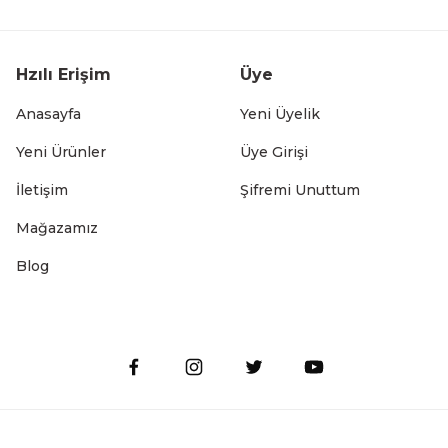
a Saplı Damlalıklı Tabak
Gümüş Metal Fincan Tabak Sta
Hzılı Erişim
Üye
Anasayfa
Yeni Üyelik
Yeni Ürünler
Üye Girişi
İletişim
Şifremi Unuttum
utfak Düzenleyici
Paslanmaz Çelik 6'lı Gold Bardak Ku
Mağazamız
457,49 T
Blog
abaklık
Paslanmaz Alüminyum İki Katlı Gold Bulaşıklı
1.699,99 TL