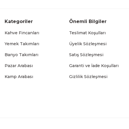
Paslanmaz Çelik 6'lı Gold Bardak Kurutmalık Standı Taşım
Kategoriler
Önemli Bilgiler
464,99 TL
Kahve Fincanları
Teslimat Koşulları
Yemek Takımları
Üyelik Sözleşmesi
Banyo Takımları
Satış Sözleşmesi
Paslanmaz Çelik Fincan Askılığı ve Tabak Standı - Gold M
Pazar Arabası
Garanti ve İade Koşulları
461,24 TL
Kamp Arabası
Gizlilik Sözleşmesi
Paslanmaz Alüminyum İki Katlı Füme Bulaşıklık Modern T
1.699,99 TL