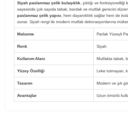
Siyah paslanmaz çelik bulaşıklık
, şıklığı ve fonksiyonelli
sayesinde çok sayıda tabak, bardak ve mutfak gerecini düzenl
paslanmaz çelik yapısı
, hem dayanıklılık sağlar hem de
kol
sunar.
Siyah rengi
ile modern mutfak dekorasyonlarına müke
Malzeme
Parlak Yüzeyli P
Renk
Siyah
Kullanım Alanı
Mutfakta tabak, 
Yüzey Özelliği
Leke tutmayan, k
Tasarım
Modern ve şık g
Avantajlar
Uzun ömürlü kull
Bu ürünün fiyat bilgisi, resim, ürün açıklamalarında ve diğe