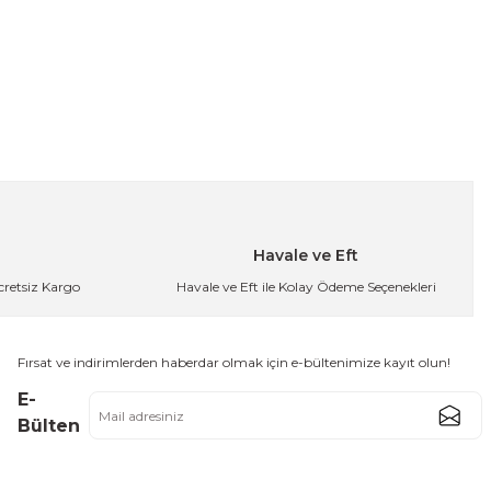
 Bardak Askılığı Kupa Standı Çay Kahve Fincan Tutucu
562,49 TL
Havale ve Eft
Ücretsiz Kargo
Havale ve Eft ile Kolay Ödeme Seçenekleri
k Askılığı Kupa Standı Çay Kahve Fincan Tutucu
Fırsat ve indirimlerden haberdar olmak için e-bültenimize kayıt olun!
562,49 TL
E-
Bülten