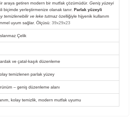
ği bir araya getiren modern bir mutfak çözümüdür.
Geniş yüzeyi
i biçimde yerleştirmenize olanak tanır.
Parlak yüzeyli
ay temizlenebilir ve leke tutmaz
özelliğiyle hijyenik kullanım
mmel uyum sağlar. Ölçüsü:
39x29x23
aslanmaz Çelik
bardak ve çatal-kaşık düzenleme
olay temizlenen parlak yüzey
örünüm – geniş düzenleme alanı
anım, kolay temizlik, modern mutfak uyumu
r konularda yetersiz gördüğünüz noktaları öneri formunu