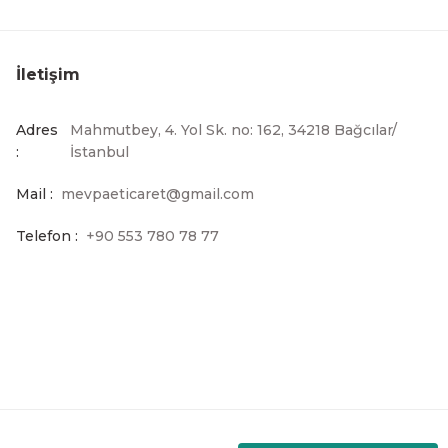
ndı Askılık Mutfak Düzenleyici Organizer Bulaşıklık
İletişim
648,37 TL
Adres
Mahmutbey, 4. Yol Sk. no: 162, 34218 Bağcılar/
:
İstanbul
Mail :
mevpaeticaret@gmail.com
rutmalık Standı Taşıma Saplı
Telefon :
+90 553 780 78 77
L
k Modern Tabaklık