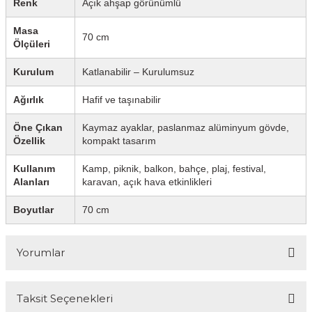
Renk
Açık ahşap görünümlü
Masa
70 cm
Ölçüleri
Kurulum
Katlanabilir – Kurulumsuz
Ağırlık
Hafif ve taşınabilir
Öne Çıkan
Kaymaz ayaklar, paslanmaz alüminyum gövde,
Özellik
kompakt tasarım
Kullanım
Kamp, piknik, balkon, bahçe, plaj, festival,
Alanları
karavan, açık hava etkinlikleri
Boyutlar
70 cm
Yorumlar
Taksit Seçenekleri
Bu ürüne ilk yorumu siz yapın!