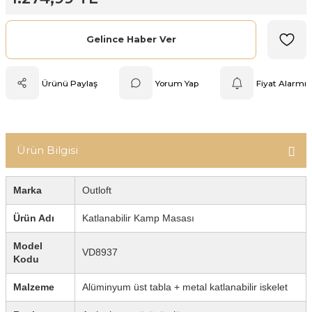
Mutfak Tartısı
Gelince Haber Ver
Pratik Mutfak Gereçleri
Ürünü Paylaş
Yorum Yap
Fiyat Alarmı
Rende
Silikon Mutfak Gereçleri
Ürün Bilgisi
Soyacak
Spatula
Marka
Outloft
Ürün Adı
Katlanabilir Kamp Masası
Yağlık & Sirkelik
Model
VD8937
Kodu
Malzeme
Alüminyum üst tabla + metal katlanabilir iskelet