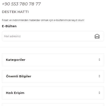
Gönder
+90 553 780 78 77
1.649,99 TL
DESTEK HATTI
Fırsat ve indirimlerden haberdar olmak için e-bültenimize kayıt olun!
E-Bülten
Katlanabilir Taşınabilir Kamp Masası Alüminyum Gövdeli Outdoor Piknik
1.874,99 TL
Kategoriler
Tükendi
Önemli Bilgiler
Outloft Katlanabilir Kamp Masası – Alüminyum Gövdeli Taşınabilir Pikni
Hzılı Erişim
1.799,99 TL