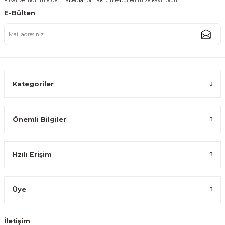
Fırsat ve indirimlerden haberdar olmak için e-bültenimize kayıt olun!
E-Bülten
5'li Renkli Halka Askılı Bambu Saplı Yanmaz Yapışmaz Silikon Spatula Seti
221,66 TL
Kategoriler
Önemli Bilgiler
Silikonlu Mermer Servis Makarna Kaşığı
Hzılı Erişim
83,88 TL
Üye
İletişim