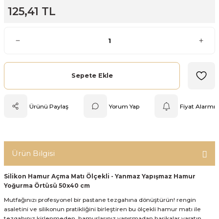
125,41 TL
Mutfak Tartısı
Pratik Mutfak Gereçleri
Rende
Sepete Ekle
Silikon Mutfak Gereçleri
Ürünü Paylaş
Yorum Yap
Fiyat Alarmı
Soyacak
Spatula
Ürün Bilgisi
Yağlık & Sirkelik
Silikon Hamur Açma Matı Ölçekli - Yanmaz Yapışmaz Hamur
Yoğurma Örtüsü 50x40 cm
Mutfağınızı profesyonel bir pastane tezgahına dönüştürün! rengin
asaletini ve silikonun pratikliğini birleştiren bu ölçekli hamur matı ile
tezgahınız kirlenmeden, hamurlarınız yapışmadan harikalar yaratın.