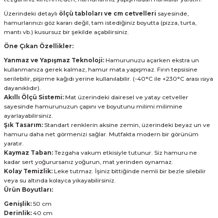
Üzerindeki detaylı
ölçü tabloları ve cm cetvelleri
sayesinde,
hamurlarınızı göz kararı değil, tam istediğiniz boyutta (pizza, turta,
mantı vb.) kusursuz bir şekilde açabilirsiniz.
Öne Çıkan Özellikler:
Yanmaz ve Yapışmaz Teknoloji:
Hamurunuzu açarken ekstra un
kullanmanıza gerek kalmaz, hamur mata yapışmaz. Fırın tepsisine
serilebilir, pişirme kağıdı yerine kullanılabilir. (-40°C ile +230°C arası ısıya
dayanıklıdır).
Akıllı Ölçü Sistemi:
Mat üzerindeki dairesel ve yatay cetveller
sayesinde hamurunuzun çapını ve boyutunu milimi milimine
ayarlayabilirsiniz.
Şık Tasarım:
Standart renklerin aksine zemin, üzerindeki beyaz un ve
hamuru daha net görmenizi sağlar. Mutfakta modern bir görünüm
yaratır.
Kaymaz Taban:
Tezgaha vakum etkisiyle tutunur. Siz hamuru ne
kadar sert yoğurursanız yoğurun, mat yerinden oynamaz.
Kolay Temizlik:
Leke tutmaz. İşiniz bittiğinde nemli bir bezle silebilir
veya su altında kolayca yıkayabilirsiniz.
Ürün Boyutları:
Genişlik:
50 cm
Derinlik:
40 cm