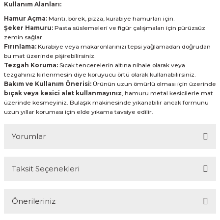
Kullanım Alanları:
Hamur Açma:
Mantı, börek, pizza, kurabiye hamurları için.
Şeker Hamuru:
Pasta süslemeleri ve figür çalışmaları için pürüzsüz
zemin sağlar.
Fırınlama:
Kurabiye veya makaronlarınızı tepsi yağlamadan doğrudan
bu mat üzerinde pişirebilirsiniz.
Tezgah Koruma:
Sıcak tencerelerin altına nihale olarak veya
tezgahınız kirlenmesin diye koruyucu örtü olarak kullanabilirsiniz.
Bakım ve Kullanım Önerisi:
Ürünün uzun ömürlü olması için üzerinde
bıçak veya kesici alet kullanmayınız
, hamuru metal kesicilerle mat
üzerinde kesmeyiniz. Bulaşık makinesinde yıkanabilir ancak formunu
uzun yıllar koruması için elde yıkama tavsiye edilir.
Yorumlar
Taksit Seçenekleri
Bu ürüne ilk yorumu siz yapın!
Önerileriniz
Yorum Yaz