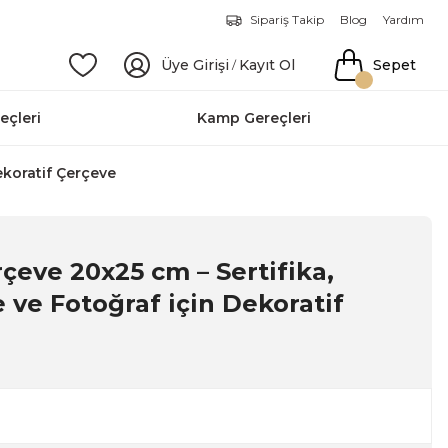
Sipariş Takip
Blog
Yardım
Üye Girişi
Kayıt Ol
Sepet
/
eçleri
Kamp Gereçleri
ekoratif Çerçeve
çeve 20x25 cm – Sertifika,
 ve Fotoğraf için Dekoratif
4