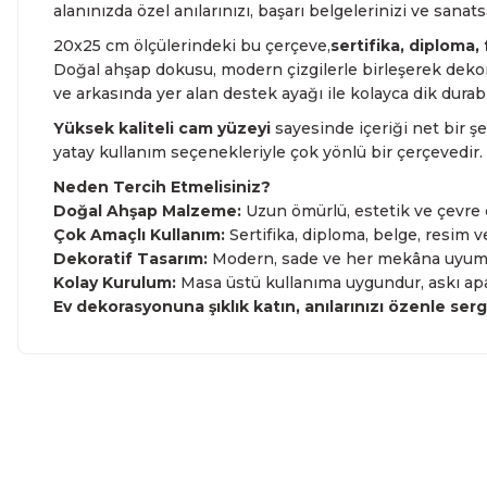
alanınızda özel anılarınızı, başarı belgelerinizi ve sanats
20x25 cm ölçülerindeki bu çerçeve,
sertifika, diploma,
Doğal ahşap dokusu, modern çizgilerle birleşerek deko
ve arkasında yer alan destek ayağı ile kolayca dik durabil
Yüksek kaliteli cam yüzeyi
sayesinde içeriği net bir ş
yatay kullanım seçenekleriyle çok yönlü bir çerçevedir.
Neden Tercih Etmelisiniz?
Doğal Ahşap Malzeme:
Uzun ömürlü, estetik ve çevre 
Çok Amaçlı Kullanım:
Sertifika, diploma, belge, resim 
Dekoratif Tasarım:
Modern, sade ve her mekâna uyum 
Kolay Kurulum:
Masa üstü kullanıma uygundur, askı ap
Ev dekorasyonuna şıklık katın, anılarınızı özenle serg
Bu ürünün fiyat bilgisi, resim, ürün açıklamalarında ve diğe
kullanarak tarafımıza iletebilirsiniz.
Bu ürüne ilk yo
Görüş ve önerileriniz için teşekkür ederiz.