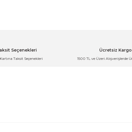
m Yaz
e Fotoğraf için Dekoratif Çerçeve
aksit Seçenekleri
Ücretsiz Kargo
 Kartına Taksit Seçenekleri
1500 TL ve Üzeri Alışverişlerde 
e Fotoğraf için Dekoratif Çerçeve
der
ve Fotoğraf için Dekoratif Çerçeve