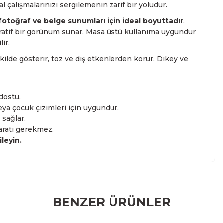
al çalışmalarınızı sergilemenin zarif bir yoludur.
 fotoğraf ve belge sunumları için ideal boyuttadır
.
ratif bir görünüm sunar. Masa üstü kullanıma uygundur
ir.
ekilde gösterir, toz ve dış etkenlerden korur. Dikey ve
dostu.
veya çocuk çizimleri için uygundur.
sağlar.
aratı gerekmez.
ileyin.
r konularda yetersiz gördüğünüz noktaları öneri formunu
BENZER ÜRÜNLER
rumu siz yapın!