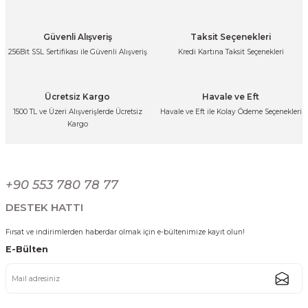
Ürün resmi kalitesiz, bozuk veya görüntülenemiyor.
Ürün açıklamasında eksik bilgiler bulunuyor.
Vakumlu Paslanmaz Çelik Isı Yalıtımlı Termos Kupa 350 ml
Güvenli Alışveriş
Taksit Seçenekleri
Ürün bilgilerinde hatalar bulunuyor.
256Bit SSL Sertifikası ile Güvenli Alışveriş
Kredi Kartına Taksit Seçenekleri
699,99 TL
Ürün fiyatı diğer sitelerden daha pahalı.
449,99 TL
Bu ürüne benzer farklı alternatifler olmalı.
Ücretsiz Kargo
Havale ve Eft
%24
1500 TL ve Üzeri Alışverişlerde Ücretsiz
Havale ve Eft ile Kolay Ödeme Seçenekleri
Kargo
Sırdırmaz Kapaklı Paslanmaz Çelik Isı Yalırımlı Termos Ofis Kupa 580 ml
Gönder
+90 553 780 78 77
849,99 TL
649,99 TL
DESTEK HATTI
Fırsat ve indirimlerden haberdar olmak için e-bültenimize kayıt olun!
E-Bülten
Sırdırmaz Kapaklı Paslanmaz Çelik Isı Yalırımlı Termos Ofis Kupa 600 ml