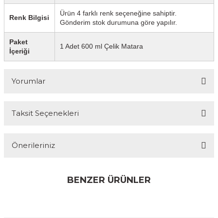
Ürün 4 farklı renk seçeneğine sahiptir.
Renk Bilgisi
Gönderim stok durumuna göre yapılır.
Paket
1 Adet 600 ml Çelik Matara
İçeriği
Yorumlar
Taksit Seçenekleri
Bu ürüne ilk yorumu siz yapın!
Önerileriniz
Yorum Yaz
Bu ürünün fiyat bilgisi, resim, ürün açıklamalarında ve diğer
konularda yetersiz gördüğünüz noktaları öneri formunu
BENZER ÜRÜNLER
kullanarak tarafımıza iletebilirsiniz.
Görüş ve önerileriniz için teşekkür ederiz.
%36