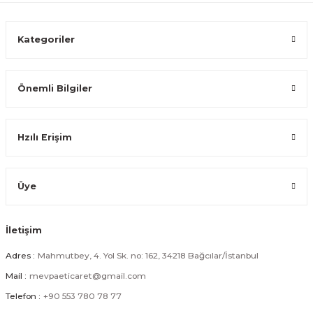
649,99 TL
Kategoriler
Önemli Bilgiler
Sırdırmaz Kapaklı Paslanmaz Çelik Isı Yalıtımlı Termos Ofis Kupa 360 ml
Hzılı Erişim
574,99 TL
Üye
İletişim
Vakumlu Paslanmaz Çelik Isı Yalıtımlı Termos Kupa 350 ml
Adres :
Mahmutbey, 4. Yol Sk. no: 162, 34218 Bağcılar/İstanbul
Mail :
mevpaeticaret@gmail.com
524,99 TL
Telefon :
+90 553 780 78 77