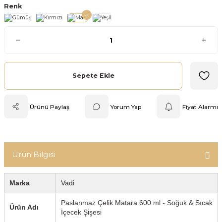
Renk
Mutfak Tartısı
Pratik Mutfak Gereçleri
Rende
Sepete Ekle
Silikon Mutfak Gereçleri
Ürünü Paylaş
Yorum Yap
Fiyat Alarmı
Soyacak
Spatula
Ürün Bilgisi
Yağlık & Sirkelik
Marka
Vadi
Paslanmaz Çelik Matara 600 ml - Soğuk & Sıcak
Ürün Adı
İçecek Şişesi