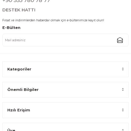
+90 553 780 78 77
849,99 TL
649,99 TL
DESTEK HATTI
Fırsat ve indirimlerden haberdar olmak için e-bültenimize kayıt olun!
E-Bülten
Sırdırmaz Kapaklı Paslanmaz Çelik Isı Yalırımlı Termos Ofis Kupa 600 ml
649,99 TL
Kategoriler
Önemli Bilgiler
Sırdırmaz Kapaklı Paslanmaz Çelik Isı Yalıtımlı Termos Ofis Kupa 360 ml
Hzılı Erişim
574,99 TL
Üye