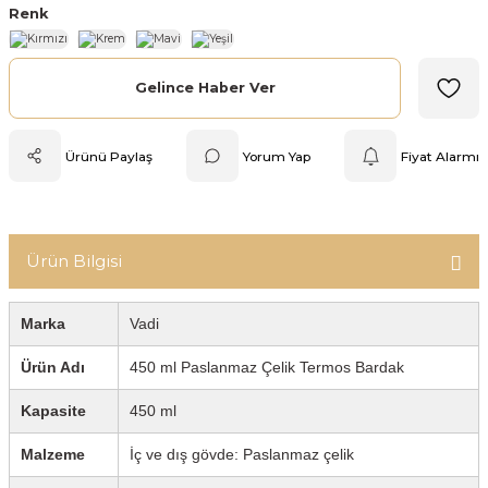
Renk
Mutfak Tartısı
Pratik Mutfak Gereçleri
Gelince Haber Ver
Rende
Ürünü Paylaş
Yorum Yap
Fiyat Alarmı
Silikon Mutfak Gereçleri
Soyacak
Ürün Bilgisi
Spatula
Marka
Vadi
Yağlık & Sirkelik
Ürün Adı
450 ml Paslanmaz Çelik Termos Bardak
Kapasite
450 ml
Malzeme
İç ve dış gövde: Paslanmaz çelik