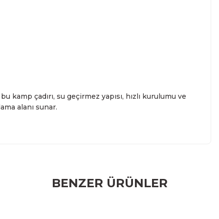
 bu kamp çadırı, su geçirmez yapısı, hızlı kurulumu ve
lama alanı sunar.
r konularda yetersiz gördüğünüz noktaları öneri formunu
BENZER ÜRÜNLER
rumu siz yapın!
m Yaz