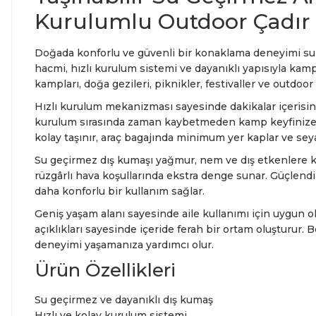
Kurulumlu Outdoor Çadır
Doğada konforlu ve güvenli bir konaklama deneyimi sun
hacmi, hızlı kurulum sistemi ve dayanıklı yapısıyla kam
kampları, doğa gezileri, piknikler, festivaller ve outdoor 
Hızlı kurulum mekanizması sayesinde dakikalar içerisind
kurulum sırasında zaman kaybetmeden kamp keyfinize baş
kolay taşınır, araç bagajında minimum yer kaplar ve sey
Su geçirmez dış kumaşı yağmur, nem ve dış etkenlere ka
rüzgârlı hava koşullarında ekstra denge sunar. Güçlend
daha konforlu bir kullanım sağlar.
Geniş yaşam alanı sayesinde aile kullanımı için uygun ol
açıklıkları sayesinde içeride ferah bir ortam oluşturur
deneyimi yaşamanıza yardımcı olur.
Ürün Özellikleri
Su geçirmez ve dayanıklı dış kumaş
Hızlı ve kolay kurulum sistemi