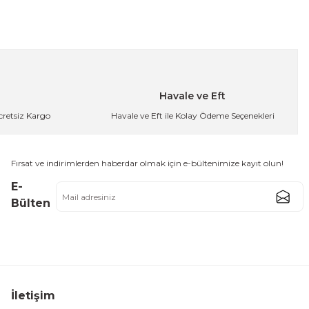
Havale ve Eft
Ücretsiz Kargo
Havale ve Eft ile Kolay Ödeme Seçenekleri
irmez Çok Kişilik Outdoor ve Glamping Çadırı
Fırsat ve indirimlerden haberdar olmak için e-bültenimize kayıt olun!
3.124,99 TL
E-
Bülten
 Kurulumlu Outdoor ve Doğa Kampı Çadırı
İletişim
99,99 TL