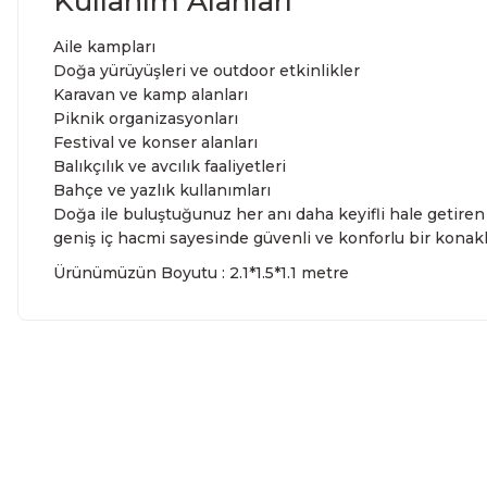
Kullanım Alanları
Aile kampları
Doğa yürüyüşleri ve outdoor etkinlikler
Karavan ve kamp alanları
Piknik organizasyonları
Festival ve konser alanları
Balıkçılık ve avcılık faaliyetleri
Bahçe ve yazlık kullanımları
Doğa ile buluştuğunuz her anı daha keyifli hale getiren
geniş iç hacmi sayesinde güvenli ve konforlu bir konak
Ürünümüzün Boyutu : 2.1*1.5*1.1 metre
Bu ürünün fiyat bilgisi, resim, ürün açıklamalarında ve diğe
kullanarak tarafımıza iletebilirsiniz.
Bu ürüne ilk yo
Görüş ve önerileriniz için teşekkür ederiz.
Yoru
Ürün resmi kalitesiz, bozuk veya görüntülenemiyor.