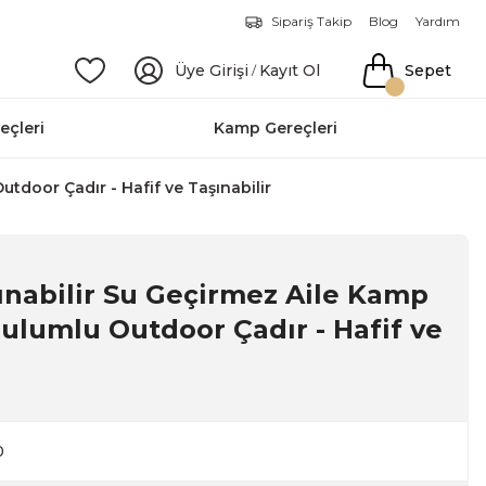
Sipariş Takip
Blog
Yardım
Üye Girişi
Kayıt Ol
Sepet
/
eçleri
Kamp Gereçleri
utdoor Çadır - Hafif ve Taşınabilir
nabilir Su Geçirmez Aile Kamp
rulumlu Outdoor Çadır - Hafif ve
0