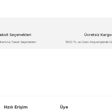
cereli Su Geçirmez Aile Çadırı
aksit Seçenekleri
Ücretsiz Kargo
 Kartına Taksit Seçenekleri
1500 TL ve Üzeri Alışverişlerde 
Dayanıklı Outdoor Çadır
Geniş Aile Kamp Çadırı Su Geç
der
e Glamping Çadırı
Su Geçirmez Aile Kamp Çadırı Kolay
Hzılı Erişim
Üye
3.8