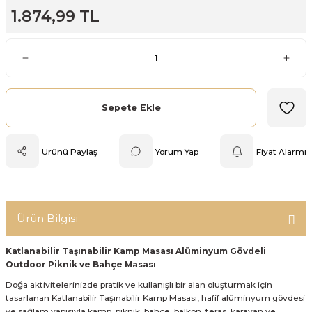
1.874,99 TL
Mutfak Tartısı
Pratik Mutfak Gereçleri
Rende
Sepete Ekle
Silikon Mutfak Gereçleri
Ürünü Paylaş
Yorum Yap
Fiyat Alarmı
Soyacak
Spatula
Ürün Bilgisi
Yağlık & Sirkelik
Katlanabilir Taşınabilir Kamp Masası Alüminyum Gövdeli
Outdoor Piknik ve Bahçe Masası
Doğa aktivitelerinizde pratik ve kullanışlı bir alan oluşturmak için
tasarlanan Katlanabilir Taşınabilir Kamp Masası, hafif alüminyum gövdesi
ve sağlam yapısıyla kamp, piknik, bahçe, balkon, teras, karavan ve