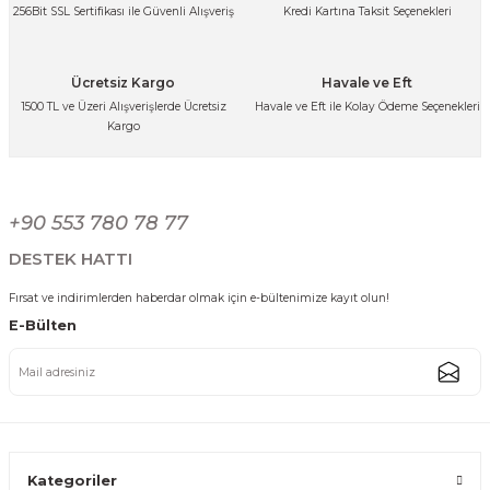
256Bit SSL Sertifikası ile Güvenli Alışveriş
Kredi Kartına Taksit Seçenekleri
Ürün fiyatı diğer sitelerden daha pahalı.
1.349,99 TL
Bu ürüne benzer farklı alternatifler olmalı.
Ücretsiz Kargo
Havale ve Eft
1500 TL ve Üzeri Alışverişlerde Ücretsiz
Havale ve Eft ile Kolay Ödeme Seçenekleri
Kargo
Katlanabilir Taşınabilir Kamp Masası Alüminyum Gövdeli Outdoor Piknik
Gönder
+90 553 780 78 77
1.649,99 TL
DESTEK HATTI
Tükendi
Fırsat ve indirimlerden haberdar olmak için e-bültenimize kayıt olun!
E-Bülten
Outloft Katlanabilir Kamp Masası – Alüminyum Gövdeli Taşınabilir Pikni
1.799,99 TL
Kategoriler