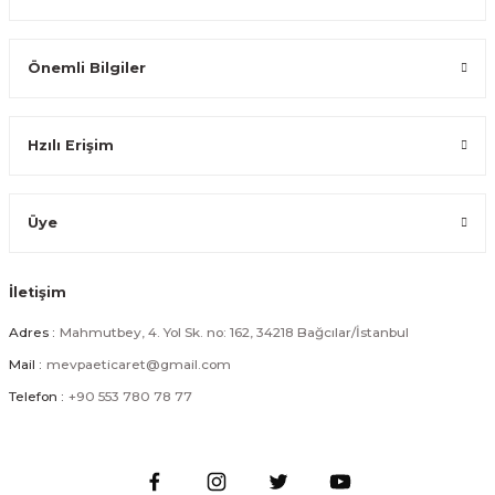
Tükendi
Önemli Bilgiler
Outloft Katlanabilir Kamp Masası – Alüminyum Gövdeli Taşınabilir Pikni
Hzılı Erişim
1.424,99 TL
Tükendi
Üye
İletişim
Outloft Alüminyum Gövdeli Taşınabilir Piknik Bahçe Kamp Masası 120 c
Adres :
Mahmutbey, 4. Yol Sk. no: 162, 34218 Bağcılar/İstanbul
Mail :
mevpaeticaret@gmail.com
1.699,99 TL
Telefon :
+90 553 780 78 77
Tükendi