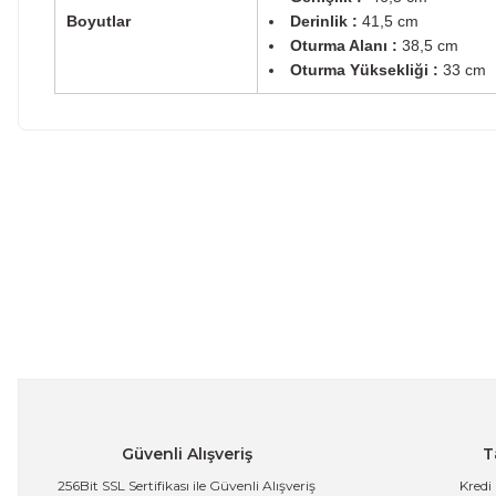
Boyutlar
Derinlik :
41,5 cm
Oturma Alanı :
38,5 cm
Oturma Yüksekliği :
33 cm
Bu ürünün fiyat bilgisi, resim, ürün açıklamalarında ve diğe
kullanarak tarafımıza iletebilirsiniz.
Bu ürüne ilk yo
Görüş ve önerileriniz için teşekkür ederiz.
Yoru
Ürün resmi kalitesiz, bozuk veya görüntülenemiyor.
Ürün açıklamasında eksik bilgiler bulunuyor.
Kollu Katlanabilir Kamp Sandalyesi Bardaklıklı Outdoor Pi
Ürün bilgilerinde hatalar bulunuyor.
Ürün fiyatı diğer sitelerden daha pahalı.
2.279,99 TL
Bu ürüne benzer farklı alternatifler olmalı.
Güvenli Alışveriş
T
256Bit SSL Sertifikası ile Güvenli Alışveriş
Kredi