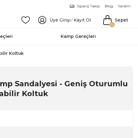
Sipariş Takip
Blog
Yardım
Üye Girişi
Kayıt Ol
Sepet
/
eçleri
Kamp Gereçleri
ilir Koltuk
amp Sandalyesi - Geniş Oturumlu
abilir Koltuk