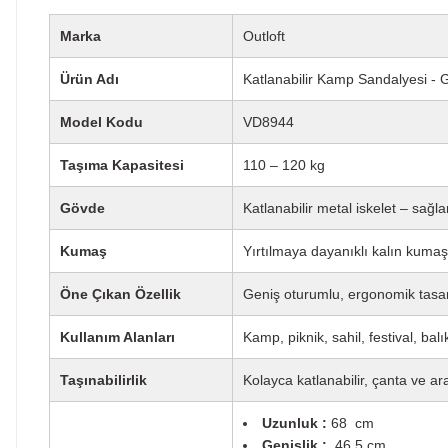
Marka
Outloft
Ürün Adı
Katlanabilir Kamp Sandalyesi - G
Model Kodu
VD8944
Taşıma Kapasitesi
110 – 120 kg
Gövde
Katlanabilir metal iskelet – sağla
Kumaş
Yırtılmaya dayanıklı kalın kuma
Öne Çıkan Özellik
Geniş oturumlu, ergonomik tasar
Kullanım Alanları
Kamp, piknik, sahil, festival, balı
Taşınabilirlik
Kolayca katlanabilir, çanta ve ar
Uzunluk :
68
cm
Genişlik :
46,5 cm