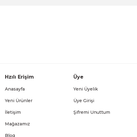
knik Balıkçı Bahçe Koltuğu Yeşil
der
iknik Balıkçı Bahçe Koltuğu Siyah
Hzılı Erişim
Üye
Anasayfa
Yeni Üyelik
Yeni Ürünler
Üye Girişi
İletişim
Şifremi Unuttum
iknik Balıkçı Bahçe Koltuğu Beyaz
Mağazamız
Blog