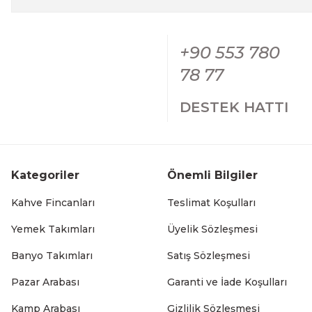
Kollu Katlanabilir Kamp Sandalyesi Bardaklıklı Outdoor Pi
+90 553 780
Gön
2.279,99 TL
78 77
DESTEK HATTI
Kollu Katlanabilir Kamp Sandalyesi Bardaklıklı Outdoor P
Kategoriler
Önemli Bilgiler
2.279,99 TL
Kahve Fincanları
Teslimat Koşulları
Yemek Takımları
Üyelik Sözleşmesi
Banyo Takımları
Satış Sözleşmesi
Kollu Katlanabilir Kamp Sandalyesi Bardaklıklı Outdoor P
Pazar Arabası
Garanti ve İade Koşulları
2.279,99 TL
Kamp Arabası
Gizlilik Sözleşmesi