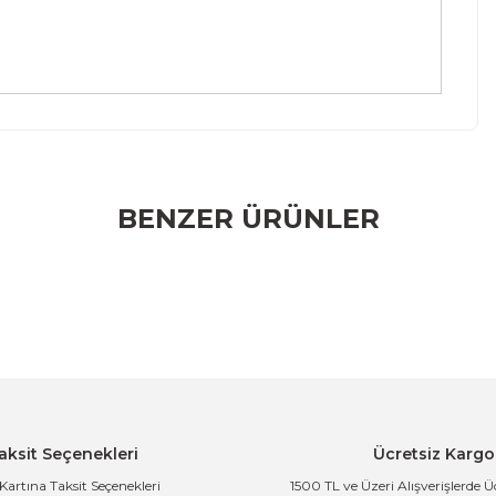
r konularda yetersiz gördüğünüz noktaları öneri formunu
BENZER ÜRÜNLER
rumu siz yapın!
m Yaz
knik Balıkçı Bahçe Koltuğu Lacivert
aksit Seçenekleri
Ücretsiz Kargo
 Kartına Taksit Seçenekleri
1500 TL ve Üzeri Alışverişlerde 