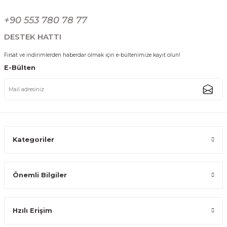
Gönder
+90 553 780 78 77
809,99 TL
DESTEK HATTI
Fırsat ve indirimlerden haberdar olmak için e-bültenimize kayıt olun!
E-Bülten
Akasya Çekmeceli Ekmek Dolabı Ekmeklik Mutfak Saklama Kutusu
1.007,99 TL
Kategoriler
Önemli Bilgiler
Karina Metal Kapaklı Bambu Lüks Ekmek Kutusu Ekmeklik Dikdörtgen 
Hzılı Erişim
1.299,99 TL