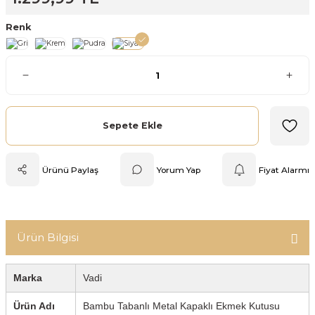
Mutfak Tartısı
Renk
Pratik Mutfak Gereçleri
Rende
Silikon Mutfak Gereçleri
Sepete Ekle
Soyacak
Ürünü Paylaş
Yorum Yap
Fiyat Alarmı
Spatula
Yağlık & Sirkelik
Ürün Bilgisi
Marka
Vadi
Ürün Adı
Bambu Tabanlı Metal Kapaklı Ekmek Kutusu