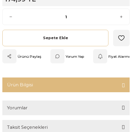
Mutfak Tartısı
Pratik Mutfak Gereçleri
Rende
Sepete Ekle
Silikon Mutfak Gereçleri
Ürünü Paylaş
Yorum Yap
Fiyat Alarmı
Soyacak
Spatula
Ürün Bilgisi
Yağlık & Sirkelik
Yorumlar
Taksit Seçenekleri
Bu ürüne ilk yorumu siz yapın!