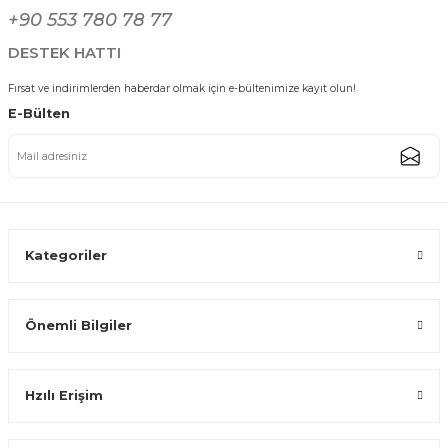
Gönder
+90 553 780 78 77
323,99 TL
DESTEK HATTI
Fırsat ve indirimlerden haberdar olmak için e-bültenimize kayıt olun!
E-Bülten
Bambu 4'lü Kahvaltılık Çerezlik Sosluk Seti Tepsili Ahşap Sunum Kasesi
399,59 TL
Kategoriler
Önemli Bilgiler
Doğal Akasya Servis Kasesi - Dekoratif Akasya Kase Salata Meyve Sunum
Hzılı Erişim
143,99 TL