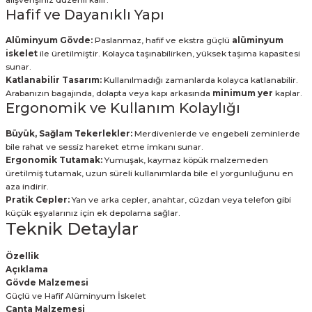
Hafif ve Dayanıklı Yapı
Alüminyum Gövde:
Paslanmaz, hafif ve ekstra güçlü
alüminyum
iskelet
ile üretilmiştir. Kolayca taşınabilirken, yüksek taşıma kapasitesi
sunar.
Katlanabilir Tasarım:
Kullanılmadığı zamanlarda kolayca katlanabilir.
Arabanızın bagajında, dolapta veya kapı arkasında
minimum yer
kaplar.
Ergonomik ve Kullanım Kolaylığı
Büyük, Sağlam Tekerlekler:
Merdivenlerde ve engebeli zeminlerde
bile rahat ve sessiz hareket etme imkanı sunar.
Ergonomik Tutamak:
Yumuşak, kaymaz köpük malzemeden
üretilmiş tutamak, uzun süreli kullanımlarda bile el yorgunluğunu en
aza indirir.
Pratik Cepler:
Yan ve arka cepler, anahtar, cüzdan veya telefon gibi
küçük eşyalarınız için ek depolama sağlar.
Teknik Detaylar
Özellik
Açıklama
Gövde Malzemesi
Güçlü ve Hafif Alüminyum İskelet
Çanta Malzemesi