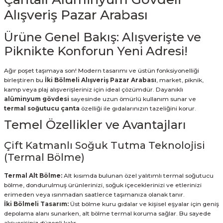
Alışveriş Pazar Arabası
Ürüne Genel Bakış: Alışverişte ve
Piknikte Konforun Yeni Adresi!
Ağır poşet taşımaya son! Modern tasarımı ve üstün fonksiyonelliği
birleştiren bu
İki Bölmeli Alışveriş Pazar Arabası
, market, piknik,
kamp veya plaj alışverişleriniz için ideal çözümdür. Dayanıklı
alüminyum gövdesi
sayesinde uzun ömürlü kullanım sunar ve
termal soğutucu çanta
özelliği ile gıdalarınızın tazeliğini korur.
Temel Özellikler ve Avantajları
Çift Katmanlı Soğuk Tutma Teknolojisi
(Termal Bölme)
Termal Alt Bölme:
Alt kısımda bulunan özel yalıtımlı termal soğutucu
bölme, dondurulmuş ürünlerinizi, soğuk içeceklerinizi ve etlerinizi
erimeden veya ısınmadan saatlerce taşımanıza olanak tanır.
İki Bölmeli Tasarım:
Üst bölme kuru gıdalar ve kişisel eşyalar için geniş
depolama alanı sunarken, alt bölme termal koruma sağlar. Bu sayede
alışverişiniz düzenli kalır.