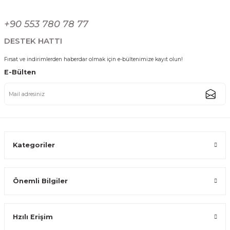
Ses Yapmaz Tekerlekli Su Geçirmez Çantalı Oturmalı Aliminyum Gövdeli 
Gönder
+90 553 780 78 77
3.000,00 TL
2.749,99 TL
DESTEK HATTI
Fırsat ve indirimlerden haberdar olmak için e-bültenimize kayıt olun!
%8
Kargo Bedava
E-Bülten
Ses Yapmaz Tekerlekli Su Geçirmez Çantalı Oturmalı Aliminyum Gövdeli
3.000,00 TL
2.749,99 TL
Kategoriler
Önemli Bilgiler
Katlanabilir Ses Yapmaz Tekerlekli Su Geçirmez Çantalı Metal Gövdeli P
Hzılı Erişim
799,99 TL