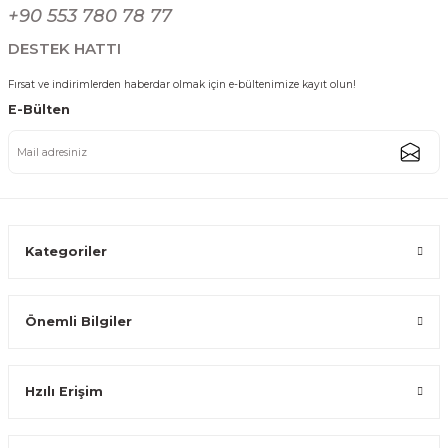
Gönder
+90 553 780 78 77
438,74 TL
DESTEK HATTI
Fırsat ve indirimlerden haberdar olmak için e-bültenimize kayıt olun!
E-Bülten
Gold Dikdörtgen Paslanmaz Çelik Çatal Kaşık Bıçak Standı Mutfak Düzenl
438,74 TL
Kategoriler
Önemli Bilgiler
Gümüş Kare Paslanmaz Çelik Tel Çatal Kaşık Bıçak Standı Mutfak Düzenle
Hzılı Erişim
438,74 TL