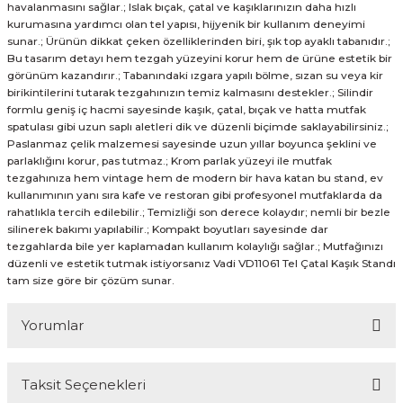
havalanmasını sağlar.; Islak bıçak, çatal ve kaşıklarınızın daha hızlı
kurumasına yardımcı olan tel yapısı, hijyenik bir kullanım deneyimi
sunar.; Ürünün dikkat çeken özelliklerinden biri, şık top ayaklı tabanıdır.;
Bu tasarım detayı hem tezgah yüzeyini korur hem de ürüne estetik bir
görünüm kazandırır.; Tabanındaki ızgara yapılı bölme, sızan su veya kir
birikintilerini tutarak tezgahınızın temiz kalmasını destekler.; Silindir
formlu geniş iç hacmi sayesinde kaşık, çatal, bıçak ve hatta mutfak
spatulası gibi uzun saplı aletleri dik ve düzenli biçimde saklayabilirsiniz.;
Paslanmaz çelik malzemesi sayesinde uzun yıllar boyunca şeklini ve
parlaklığını korur, pas tutmaz.; Krom parlak yüzeyi ile mutfak
tezgahınıza hem vintage hem de modern bir hava katan bu stand, ev
kullanımının yanı sıra kafe ve restoran gibi profesyonel mutfaklarda da
rahatlıkla tercih edilebilir.; Temizliği son derece kolaydır; nemli bir bezle
silinerek bakımı yapılabilir.; Kompakt boyutları sayesinde dar
tezgahlarda bile yer kaplamadan kullanım kolaylığı sağlar.; Mutfağınızı
düzenli ve estetik tutmak istiyorsanız Vadi VD11061 Tel Çatal Kaşık Standı
tam size göre bir çözüm sunar.
Yorumlar
Taksit Seçenekleri
Bu ürüne ilk yorumu siz yapın!