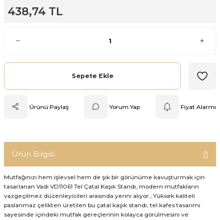
438,74 TL
Mutfak Tartısı
Pratik Mutfak Gereçleri
Rende
Sepete Ekle
Silikon Mutfak Gereçleri
Ürünü Paylaş
Yorum Yap
Fiyat Alarmı
Soyacak
Spatula
Ürün Bilgisi
Yağlık & Sirkelik
Mutfağınızı hem işlevsel hem de şık bir görünüme kavuşturmak için
tasarlanan Vadi VD11061 Tel Çatal Kaşık Standı, modern mutfakların
vazgeçilmez düzenleyicileri arasında yerini alıyor.; Yüksek kaliteli
paslanmaz çelikten üretilen bu çatal kaşık standı, tel kafes tasarımı
sayesinde içindeki mutfak gereçlerinin kolayca görülmesini ve