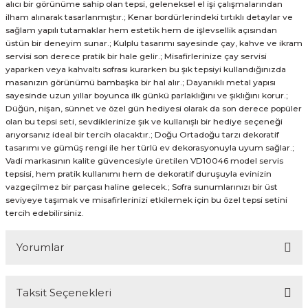
alıcı bir görünüme sahip olan tepsi, geleneksel el işi çalışmalarından
ilham alınarak tasarlanmıştır.; Kenar bordürlerindeki tırtıklı detaylar ve
sağlam yapılı tutamaklar hem estetik hem de işlevsellik açısından
üstün bir deneyim sunar.; Kulplu tasarımı sayesinde çay, kahve ve ikram
servisi son derece pratik bir hale gelir.; Misafirlerinize çay servisi
yaparken veya kahvaltı sofrası kurarken bu şık tepsiyi kullandığınızda
masanızın görünümü bambaşka bir hal alır.; Dayanıklı metal yapısı
sayesinde uzun yıllar boyunca ilk günkü parlaklığını ve şıklığını korur.;
Düğün, nişan, sünnet ve özel gün hediyesi olarak da son derece popüler
olan bu tepsi seti, sevdiklerinize şık ve kullanışlı bir hediye seçeneği
arıyorsanız ideal bir tercih olacaktır.; Doğu Ortadoğu tarzı dekoratif
tasarımı ve gümüş rengi ile her türlü ev dekorasyonuyla uyum sağlar.;
Vadi markasının kalite güvencesiyle üretilen VD10046 model servis
tepsisi, hem pratik kullanımı hem de dekoratif duruşuyla evinizin
vazgeçilmez bir parçası haline gelecek.; Sofra sunumlarınızı bir üst
seviyeye taşımak ve misafirlerinizi etkilemek için bu özel tepsi setini
tercih edebilirsiniz.
Yorumlar
Taksit Seçenekleri
Bu ürüne ilk yorumu siz yapın!