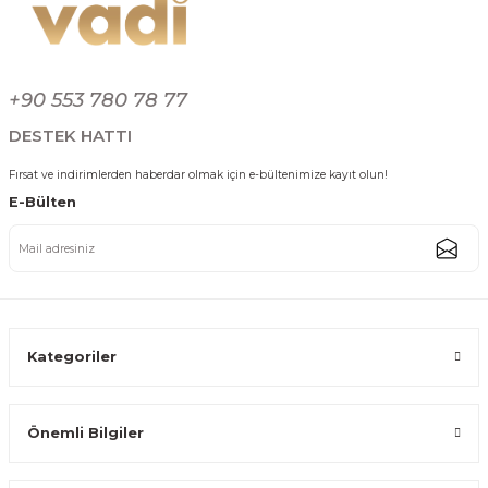
2.774,99 TL
+90 553 780 78 77
DESTEK HATTI
Gümüş Kaplama Kulplu Servis Tepsisi 2'li Set Lüks Dekoratif Sunum Tepsi
Fırsat ve indirimlerden haberdar olmak için e-bültenimize kayıt olun!
E-Bülten
2.774,99 TL
Kategoriler
Altın Gümüş 2'li Osmanlı Desenli Servis Tepsisi Seti Çay Kahve Sunum
Önemli Bilgiler
2.774,99 TL