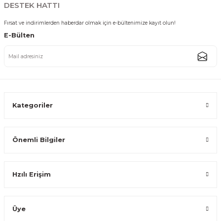
DESTEK HATTI
Fırsat ve indirimlerden haberdar olmak için e-bültenimize kayıt olun!
E-Bülten
Paslanmaz Çelik Gold Altıgen Sebze Meyve Pirinç Yıkama Süzgeci Çok 
787,50 TL
Kategoriler
Önemli Bilgiler
Paslanmaz Çelik Gold Altıgen Sebze Meyve Pirinç Yıkama Süzgeci Çok 
Hzılı Erişim
699,99 TL
Üye