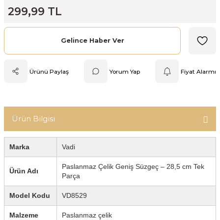
299,99 TL
Mutfak Tartısı
Pratik Mutfak Gereçleri
Gelince Haber Ver
Rende
Ürünü Paylaş
Yorum Yap
Fiyat Alarmı
Silikon Mutfak Gereçleri
Soyacak
Ürün Bilgisi
Spatula
Marka
Vadi
Yağlık & Sirkelik
Paslanmaz Çelik Geniş Süzgeç – 28,5 cm Tek
Ürün Adı
Parça
Model Kodu
VD8529
Malzeme
Paslanmaz çelik