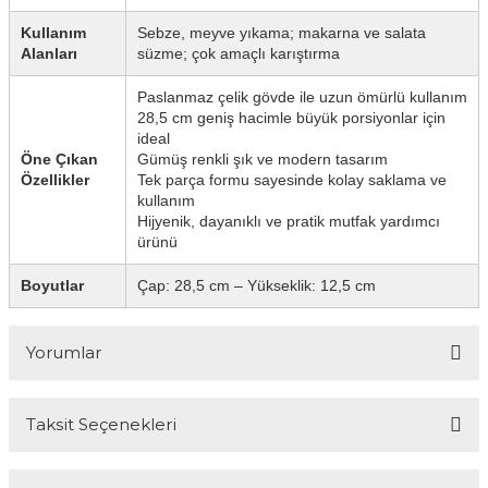
Kullanım
Sebze, meyve yıkama; makarna ve salata
Alanları
süzme; çok amaçlı karıştırma
Paslanmaz çelik gövde ile uzun ömürlü kullanım
28,5 cm geniş hacimle büyük porsiyonlar için
ideal
Öne Çıkan
Gümüş renkli şık ve modern tasarım
Özellikler
Tek parça formu sayesinde kolay saklama ve
kullanım
Hijyenik, dayanıklı ve pratik mutfak yardımcı
ürünü
Boyutlar
Çap: 28,5 cm – Yükseklik: 12,5 cm
Yorumlar
Taksit Seçenekleri
Bu ürüne ilk yorumu siz yapın!