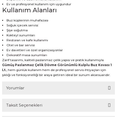
Ev ve profesyonel kullanım için uygundur
Kullanım Alanları
Buz küplerinin muhafazası
Soğuk içecek servisi
Şişe soğutma
Kokteyl sunumları
Restoran ve kafe kullanımı
Otel ve bar servisi
Ev davetleri ve özel organizasyonlar
Dekoratif masa sunumları
Zarif tasarımı, kaliteli paslanmaz çelik yapısı ve pratik kullanımıyla
Gümüş Paslanmaz Çelik Dövme Görünümlü Kulplu Buz Kovası 1
Lt.
, hem günlük kullanım hem de profesyonel servis ihtiyaçları için
şıklığı ve fonksiyonelliği bir araya getiren ideal bir sunum aksesuarıdır.
Yorumlar
Taksit Seçenekleri
Bu ürüne ilk yorumu siz yapın!