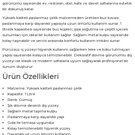
görünümü sayesinde ev, restoran, otel, kafe ve davet sofralarına estetik
bir dokunuş katar.
Yüksek kaliteli paslanmaz çelik malzemeden üretilen buz kovası,
paslanmaya karşı dayanıklı yapısıyla uzun ömürlü kullanım sunar. 1
litrelik kapasitesi sayesinde buz küpleri, şişe soğutma ve çeşitli içecek
sunumları için ideal bir kullanım sağlar. Sağlam metal kulpu sayesinde
kolay taşınabilir ve servis sırasında konforlu kullanım imkânı sunar.
Pürüzsüz iç yüzeyi hijyenik kullanım sağlarken leke ve koku tutmayan
yapısı sayesinde kolayca temizlenebilir. Dekoratif dövme görünümlü dış
yüzeyi ise klasik ve modern sofralarla uyum sağlayarak profesyonel bir
sunum oluşturur.
Ürün Özellikleri
Malzeme: Yüksek kaliteli paslanmaz çelik
Kapasite: 1 Litre
Renk: Gümüş
Şık dövme desenli dış yüzey
Sağlam metal taşıma kulpu
Paslanmaya karşı dayanıklı yapı
Gıda ile temasa uygundur
Kolay temizlenebilir hijyenik yüzey
Dayanıklı ve uzun ömürlü kullanım