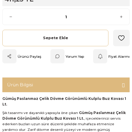
Mutfak Tartısı
Pratik Mutfak Gereçleri
Rende
Sepete Ekle
Silikon Mutfak Gereçleri
Ürünü Paylaş
Yorum Yap
Fiyat Alarmı
Soyacak
Spatula
Ürün Bilgisi
Yağlık & Sirkelik
Gümüş Paslanmaz Çelik Dövme Görünümlü Kulplu Buz Kovası 1
Lt.
Şık tasarımı ve dayanıklı yapısıyla öne çıkan
Gümüş Paslanmaz Çelik
Dövme Görünümlü Kulplu Buz Kovası 1 Lt.
, içeceklerinizi servis
ederken buzları uzun süre düzenli şekilde muhafaza etmenize
yardımcı olur. Zarif dövme desenli yüzeyi ve modern gümüş