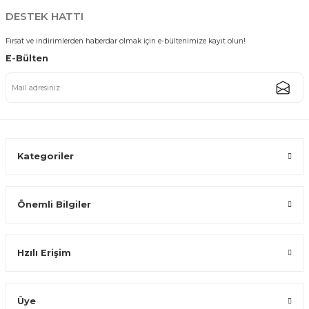
299,99 TL
DESTEK HATTI
Fırsat ve indirimlerden haberdar olmak için e-bültenimize kayıt olun!
E-Bülten
Paslanmaz Çelik Gold Kulplu Mini Sahan Servis Kasesi Kahvaltılık ve Sosl
289,99 TL
Kategoriler
Önemli Bilgiler
Gold Paslanmaz Çelik Mini Sosluk Servis ve Sunum Kabı 14 cm
Hzılı Erişim
244,99 TL
Üye