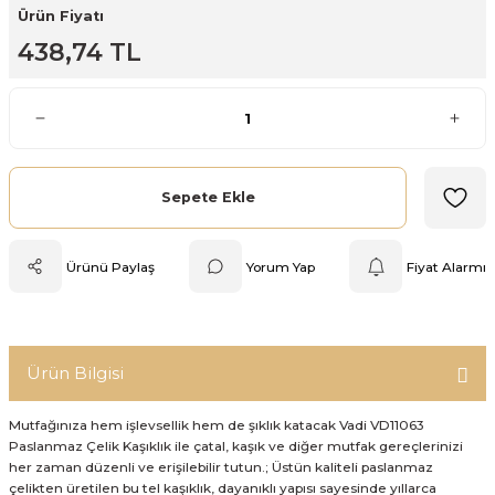
Ürün Fiyatı
Mutfak Tartısı
438,74 TL
Pratik Mutfak Gereçleri
Rende
Silikon Mutfak Gereçleri
Sepete Ekle
Soyacak
Ürünü Paylaş
Yorum Yap
Fiyat Alarmı
Spatula
Yağlık & Sirkelik
Ürün Bilgisi
Mutfağınıza hem işlevsellik hem de şıklık katacak Vadi VD11063
Paslanmaz Çelik Kaşıklık ile çatal, kaşık ve diğer mutfak gereçlerinizi
her zaman düzenli ve erişilebilir tutun.; Üstün kaliteli paslanmaz
çelikten üretilen bu tel kaşıklık, dayanıklı yapısı sayesinde yıllarca