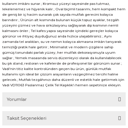
kullanım imkânı sunar.; Kromsuz yüzeyi sayesinde pas tutmaz,
lekelenemez ve hijyenik kalır.; Oval biçimli tasarımı, hem kompakt hem
de geniş bir iç hacim sunarak çok sayıda mutfak gerecini kolayca
barındırır.; Ürünün alt kısmında bulunan küçük topuz ayaklar, tezgâh
yüzeyini çizmez ve hava sirkülasyonu sağlayarak dip kısmının nemli
kalmasını önler.; Tel kafes yapısı sayesinde içindeki gereçler kolayca
görünür ve ihtiyaç duyduğunuz anda hızlıca ulaşabilirsiniz.; Aynı
zamanda tel aralıkları, su ve nemın kolayca akmasına imkân tanıyarak
temizliği pratik hale getirir.; Minimalist ve modern çizgilere sahip
gümüş tonundaki parlak yüzey, her mutfak dekorasyonuyla uyum
sağlar.; Yemek masasında servis düzenleyici olarak da kullanılabilecek
bu şık stand, restoran ve kafelerde de profesyonel bir görünüm sunar.;
Vadi'nin titiz kalite kontrolünden geçen bu ürün, günlük mutfak
kullanımı için ideal bir çözüm arayanların vazgeçilmez tercihi haline
gelecek.; Mutfak tezgâhınızı daha düzenli ve estetik hale getirmek için
Vadi VD11063 Paslanmaz Çelik Tel Kaşıklık'ı hemen sepetinize ekleyin.
Yorumlar
Taksit Seçenekleri
Bu ürüne ilk yorumu siz yapın!