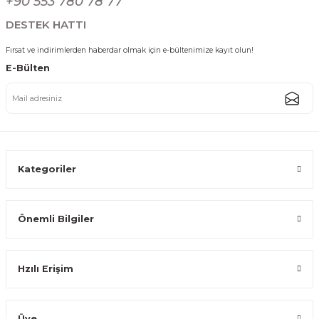
+90 553 780 78 77
438,74 TL
DESTEK HATTI
Fırsat ve indirimlerden haberdar olmak için e-bültenimize kayıt olun!
E-Bülten
Gold Oval Paslanmaz Çelik Tel Kaşıklık Çatal Kaşık Standı Mutfak Düzenle
438,74 TL
Kategoriler
Önemli Bilgiler
Gold Dikdörtgen Paslanmaz Çelik Çatal Kaşık Bıçak Standı Mutfak Düzenl
Hzılı Erişim
438,74 TL
Üye