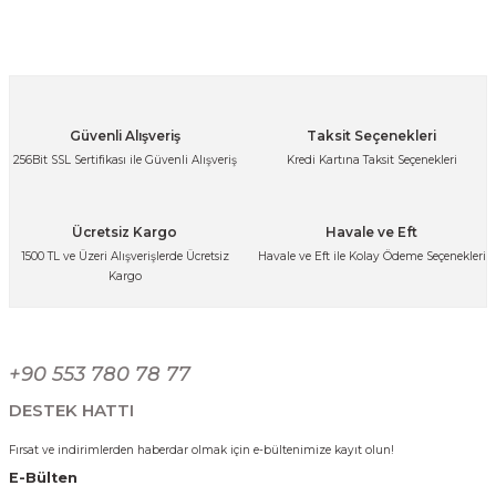
kullanarak tarafımıza iletebilirsiniz.
Görüş ve önerileriniz için teşekkür ederiz.
Ürün resmi kalitesiz, bozuk veya görüntülenemiyor.
Ürün açıklamasında eksik bilgiler bulunuyor.
Gold Kare Paslanmaz Çelik Tel Çatal Kaşık Bıçak Standı Mutfak Düzenleyi
Güvenli Alışveriş
Taksit Seçenekleri
Ürün bilgilerinde hatalar bulunuyor.
256Bit SSL Sertifikası ile Güvenli Alışveriş
Kredi Kartına Taksit Seçenekleri
Ürün fiyatı diğer sitelerden daha pahalı.
438,74 TL
Bu ürüne benzer farklı alternatifler olmalı.
Ücretsiz Kargo
Havale ve Eft
1500 TL ve Üzeri Alışverişlerde Ücretsiz
Havale ve Eft ile Kolay Ödeme Seçenekleri
Kargo
Gümüş Yuvarlak Paslanmaz Çelik Tel Çatal Kaşık Standı Mutfak Düzenley
Gönder
+90 553 780 78 77
438,74 TL
DESTEK HATTI
Fırsat ve indirimlerden haberdar olmak için e-bültenimize kayıt olun!
E-Bülten