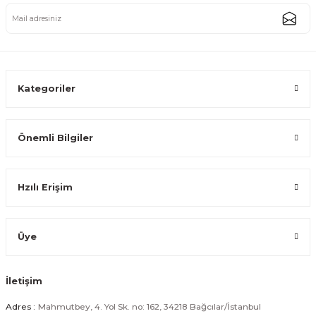
Gold Oval Paslanmaz Çelik Tel Kaşıklık Çatal Kaşık Standı Mutfak Düzenle
438,74 TL
Kategoriler
Önemli Bilgiler
Gold Dikdörtgen Paslanmaz Çelik Çatal Kaşık Bıçak Standı Mutfak Düzenl
Hzılı Erişim
438,74 TL
Üye
İletişim
Gümüş Kare Paslanmaz Çelik Tel Çatal Kaşık Bıçak Standı Mutfak Düzenle
Adres :
Mahmutbey, 4. Yol Sk. no: 162, 34218 Bağcılar/İstanbul