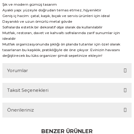
Şık ve modern gümüş tasarım
Ayaklı yapı: yüzeyle doğrudan temas etmez, hijyeniktir
Geniş iç hacim: çatal, kaşık, bıçak ve servis ürünleri için ideal
Dayanıklı ve uzun ömürlü metal gövde
Sofralarda estetik bir dekoratif obje olarak da kullanılabilir
Mutfak, restoran, davet ve kahvaltı sofralarında zarif sunumlar için
idealdir
Mutfak organizasyonunda şıklığı ön planda tutanlar için özel olarak
tasarlanan bu kaşıklık, pratikliğiyle de öne çıkıyor. Evinizin havasını
değiştirecek bu lüks organizer şimdi sepetinize ekleyin!
Yorumlar
Taksit Seçenekleri
Bu ürüne ilk yorumu siz yapın!
Önerileriniz
Yorum Yaz
Bu ürünün fiyat bilgisi, resim, ürün açıklamalarında ve diğer
konularda yetersiz gördüğünüz noktaları öneri formunu
BENZER ÜRÜNLER