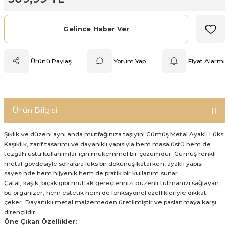
Mutfak Tartısı
Gelince Haber Ver
Pratik Mutfak Gereçleri
Ürünü Paylaş
Yorum Yap
Fiyat Alarmı
Rende
Silikon Mutfak Gereçleri
Ürün Bilgisi
Soyacak
Şıklık ve düzeni aynı anda mutfağınıza taşıyın! Gümüş Metal Ayaklı Lüks
Spatula
Kaşıklık, zarif tasarımı ve dayanıklı yapısıyla hem masa üstü hem de
tezgâh üstü kullanımlar için mükemmel bir çözümdür. Gümüş renkli
Yağlık & Sirkelik
metal gövdesiyle sofralara lüks bir dokunuş katarken, ayaklı yapısı
sayesinde hem hijyenik hem de pratik bir kullanım sunar.
Çatal, kaşık, bıçak gibi mutfak gereçlerinizi düzenli tutmanızı sağlayan
bu organizer, hem estetik hem de fonksiyonel özellikleriyle dikkat
çeker. Dayanıklı metal malzemeden üretilmiştir ve paslanmaya karşı
dirençlidir.
Öne Çıkan Özellikler: