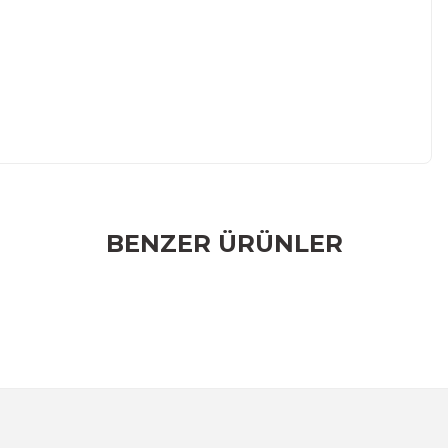
r konularda yetersiz gördüğünüz noktaları öneri formunu
BENZER ÜRÜNLER
rumu siz yapın!
m Yaz
 Takımı 6 Kişilik
Altın Yaldızlı Porselen Türk Kahvesi 
1.874,9