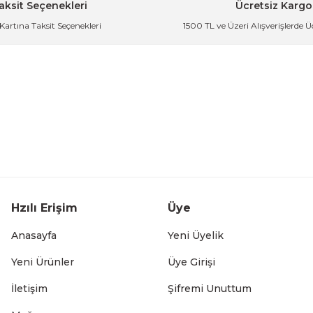
aksit Seçenekleri
Ücretsiz Kargo
 Kartına Taksit Seçenekleri
1500 TL ve Üzeri Alışverişlerde 
ld
Modern Tasarımlı Porselen Kahve Fincan Seti 6 Kiş
der
1.349,99 TL
6 Kişilik Porselen Kahve Fincanı Takımı Lüks Gümüş
Hzılı Erişim
Üye
999,99 TL
Anasayfa
Yeni Üyelik
Yeni Ürünler
Üye Girişi
İletişim
Şifremi Unuttum
6 Kişilik
Kuğu Figürlü Altın Yaldızlı 6 Kişilik Porsele