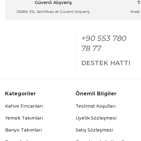
Güvenli Alışveriş
T
256Bit SSL Sertifikası ile Güvenli Alışveriş
Kredi
Modern Tasarımlı Porselen Kahve Fincan Seti 6 Kişilik Go
+90 553 780
Gön
1.349,99 TL
78 77
DESTEK HATTI
6 Kişilik Porselen Kahve Fincanı Takımı Lüks Gold
Kategoriler
Önemli Bilgiler
999,99 TL
Kahve Fincanları
Teslimat Koşulları
Yemek Takımları
Üyelik Sözleşmesi
Banyo Takımları
Satış Sözleşmesi
Oregon Siyah Beyaz Çizgili Porselen Kahve Fincanı Takımı 