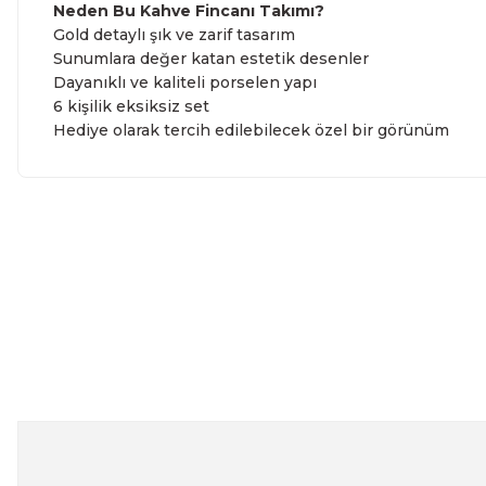
Neden Bu Kahve Fincanı Takımı?
Gold detaylı şık ve zarif tasarım
Sunumlara değer katan estetik desenler
Dayanıklı ve kaliteli porselen yapı
6 kişilik eksiksiz set
Hediye olarak tercih edilebilecek özel bir görünüm
Bu ürünün fiyat bilgisi, resim, ürün açıklamalarında ve diğe
kullanarak tarafımıza iletebilirsiniz.
Bu ürüne ilk yo
Görüş ve önerileriniz için teşekkür ederiz.
Yoru
Ürün resmi kalitesiz, bozuk veya görüntülenemiyor.
Ürün açıklamasında eksik bilgiler bulunuyor.
Altın Yaldızlı İstiridye Model Porselen Türk Kahvesi Fincan
Ürün bilgilerinde hatalar bulunuyor.
Ürün fiyatı diğer sitelerden daha pahalı.
1.424,99 TL
Bu ürüne benzer farklı alternatifler olmalı.