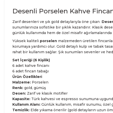
Desenli Porselen Kahve Fincanı
Zarif desenleri ve şık gold detaylarıyla öne çıkan
Desenl
sunumlarınıza sofistike bir şıklık kazandırır. Klasik d
günlük kullanımda hem de özel misafir ağırlamalarında 
Yüksek kaliteli
porselen
malzemeden üretilen fincanlar,
korumaya yardımcı olur. Gold detaylı kulp ve tabak tasa
rahat bir kullanım sağlar. Şık sunumları sevenler ve hediye
Set İçeriği (6 Kişilik)
6 adet kahve fincanı
6 adet fincan tabağı
Ürün Özellikleri
Malzeme:
Porselen
Renk:
gold, gümüş
Desen:
Zarif ve klasik motifler
Kapasite:
Türk kahvesi ve espresso sunumuna uygund
Kullanım Alanı:
Günlük kullanım, misafir sunumu, özel 
Temizlik:
Elde yıkama önerilir (gold detayların uzun ömü