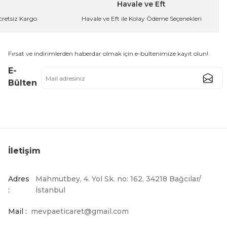
Havale ve Eft
Ücretsiz Kargo
Havale ve Eft ile Kolay Ödeme Seçenekleri
ilik Gümüş
Fırsat ve indirimlerden haberdar olmak için e-bültenimize kayıt olun!
E-
Bülten
İletişim
Adres
Mahmutbey, 4. Yol Sk. no: 162, 34218 Bağcılar/
:
İstanbul
Mail :
mevpaeticaret@gmail.com
n Kahve Fincan Takımı