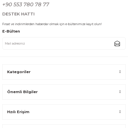
Gönder
+90 553 780 78 77
438,74 TL
DESTEK HATTI
Fırsat ve indirimlerden haberdar olmak için e-bültenimize kayıt olun!
E-Bülten
Gold Oval Paslanmaz Çelik Tel Kaşıklık Çatal Kaşık Standı Mutfak Düzenle
438,74 TL
Kategoriler
Önemli Bilgiler
Gümüş Kare Paslanmaz Çelik Tel Çatal Kaşık Bıçak Standı Mutfak Düzenle
Hzılı Erişim
438,74 TL