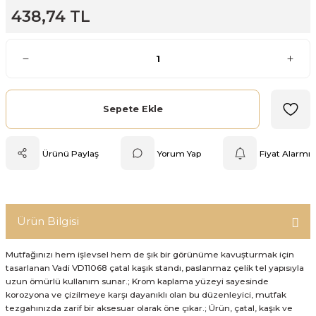
438,74 TL
Mutfak Tartısı
Pratik Mutfak Gereçleri
Rende
Sepete Ekle
Silikon Mutfak Gereçleri
Ürünü Paylaş
Yorum Yap
Fiyat Alarmı
Soyacak
Spatula
Ürün Bilgisi
Yağlık & Sirkelik
Mutfağınızı hem işlevsel hem de şık bir görünüme kavuşturmak için
tasarlanan Vadi VD11068 çatal kaşık standı, paslanmaz çelik tel yapısıyla
uzun ömürlü kullanım sunar.; Krom kaplama yüzeyi sayesinde
korozyona ve çizilmeye karşı dayanıklı olan bu düzenleyici, mutfak
tezgahınızda zarif bir aksesuar olarak öne çıkar.; Ürün, çatal, kaşık ve