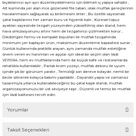
bıçaklarınızı ayrı ayrı düzenleyebilmeniz için bölmeli iç yapıya sahiptir.;
Alt kısmında yer alan ince gözenekli file taban, ıslak mutfak gereçlerinin
havalanmasını sağlayarak su birikmesini önler.; Bu özellik sayesinde
çatal kaşıklarınız her zaman kuru ve hijyenik kalır.; Küresel topuz
ayakları sayesinde tezgah yüzeyinden yükseltilmiş olan stand, hem
hava sirkülasyonunu artırır hem de tezgahınızı çizilmekten korur.;
Dikdörtgen formu ve kompakt boyutları ile mutfak tezgahında
minimum yer kaplayan ürün, maksimum düzenleme kapasitesi sunar.;
Günlük kullanımda pratiklik arayan, aynı zamanda mutfak estetiğine
önem veren ev hanımları ve aşçılar için ideal bir seçim olan Vadi
VD11064, hem ev mutfaklarında hem de küçük kafe ve restoranlarda
rahatlıkla kullanılabilir.; Parlak krom yüzeyi, mutfak dekoru ile uyum
içinde şık bir görünüm yaratır.; Temizliği son derece kolaydır; nemli bir
bezle silinerek kolayca bakımı yapılabilir.; Dayanıklı yapısı ve zamansız
tasarımıyla yıllarca kullanabileceğiniz bu çatal kaşık standı, mutfak
organizasyonunuzu bir üst seviyeye taşır.; Düzenli ve temiz bir mutfak
için Vadi kalitesini tercih edin.
Yorumlar
Taksit Seçenekleri
Bu ürüne ilk yorumu siz yapın!