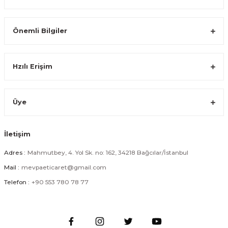
Önemli Bilgiler
Modern Tasarımlı Porselen Kahve Fincan Seti 6 Kişilik Gümüş
Hzılı Erişim
1.349,99 TL
Üye
İletişim
Desenli Porselen Kahve Fincanı Takımı 6 Kişilik Gold
Adres :
Mahmutbey, 4. Yol Sk. no: 162, 34218 Bağcılar/İstanbul
Mail :
mevpaeticaret@gmail.com
1.349,99 TL
Telefon :
+90 553 780 78 77