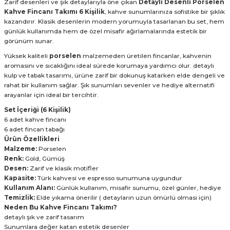
Zarif desenleri ve şık detaylarıyla öne çıkan
Detaylı Desenli Porselen
Kahve Fincanı Takımı 6 Kişilik
, kahve sunumlarınıza sofistike bir şıklık
kazandırır. Klasik desenlerin modern yorumuyla tasarlanan bu set, hem
günlük kullanımda hem de özel misafir ağırlamalarında estetik bir
görünüm sunar.
Yüksek kaliteli
porselen
malzemeden üretilen fincanlar, kahvenin
aromasını ve sıcaklığını ideal sürede korumaya yardımcı olur. detaylı
kulp ve tabak tasarımı, ürüne zarif bir dokunuş katarken elde dengeli ve
rahat bir kullanım sağlar. Şık sunumları sevenler ve hediye alternatifi
arayanlar için ideal bir tercihtir.
Set İçeriği (6 Kişilik)
6 adet kahve fincanı
6 adet fincan tabağı
Ürün Özellikleri
Malzeme:
Porselen
Renk:
Gold, Gümüş
Desen:
Zarif ve klasik motifler
Kapasite:
Türk kahvesi ve espresso sunumuna uygundur
Kullanım Alanı:
Günlük kullanım, misafir sunumu, özel günler, hediye
Temizlik:
Elde yıkama önerilir ( detayların uzun ömürlü olması için)
Neden Bu Kahve Fincanı Takımı?
detaylı şık ve zarif tasarım
Sunumlara değer katan estetik desenler