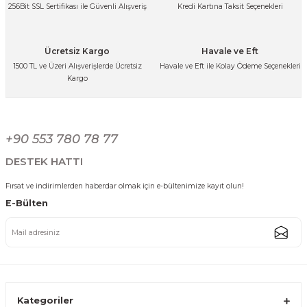
256Bit SSL Sertifikası ile Güvenli Alışveriş
Kredi Kartına Taksit Seçenekleri
Ürün fiyatı diğer sitelerden daha pahalı.
1.424,99 TL
Bu ürüne benzer farklı alternatifler olmalı.
Ücretsiz Kargo
Havale ve Eft
1500 TL ve Üzeri Alışverişlerde Ücretsiz
Havale ve Eft ile Kolay Ödeme Seçenekleri
Kargo
Altın Yaldızlı Porselen Türk Kahvesi Fincanı Takımı 6 Kişilik Beyaz Gold
Gönder
+90 553 780 78 77
1.874,99 TL
DESTEK HATTI
Fırsat ve indirimlerden haberdar olmak için e-bültenimize kayıt olun!
E-Bülten
Modern Tasarımlı Porselen Kahve Fincan Seti 6 Kişilik Gold
1.349,99 TL
Kategoriler