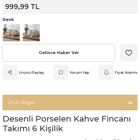
999,99 TL
Mutfak Tartısı
Renk
Pratik Mutfak Gereçleri
Rende
Gelince Haber Ver
Silikon Mutfak Gereçleri
Soyacak
Ürünü Paylaş
Yorum Yap
Fiyat Alarmı
Spatula
Yağlık & Sirkelik
Ürün Bilgisi
Desenli Porselen Kahve Fincanı
Takımı 6 Kişilik