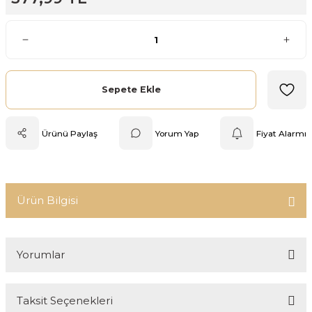
Mutfak Tartısı
Pratik Mutfak Gereçleri
Rende
Sepete Ekle
Silikon Mutfak Gereçleri
Ürünü Paylaş
Yorum Yap
Fiyat Alarmı
Soyacak
Spatula
Ürün Bilgisi
Yağlık & Sirkelik
Yorumlar
Taksit Seçenekleri
Bu ürüne ilk yorumu siz yapın!