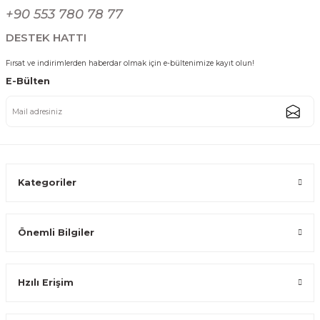
Gönder
+90 553 780 78 77
719,99 TL
449,99 TL
DESTEK HATTI
Fırsat ve indirimlerden haberdar olmak için e-bültenimize kayıt olun!
E-Bülten
Karbon Çelik 28 cm Yanmaz Yapışmaz Tırtıklı Kenarlı Çıkarılabilir Tabanlı T
154,79 TL
Kategoriler
Önemli Bilgiler
Dikdörtgen Kek Kalıbı Browni Pasta Fırın Tepsisi Yapışmaz Teflon Kapla
Hzılı Erişim
251,99 TL