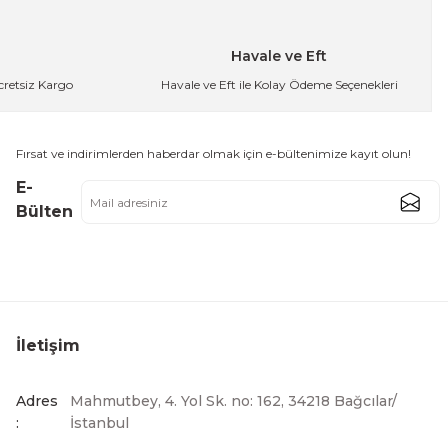
299,99 TL
Havale ve Eft
Ücretsiz Kargo
Havale ve Eft ile Kolay Ödeme Seçenekleri
osluk Servis ve Sunum Kabı 14 cm
Fırsat ve indirimlerden haberdar olmak için e-bültenimize kayıt olun!
,99 TL
E-
Bülten
um Kabı 12 cm
İletişim
Adres
Mahmutbey, 4. Yol Sk. no: 162, 34218 Bağcılar/
:
İstanbul