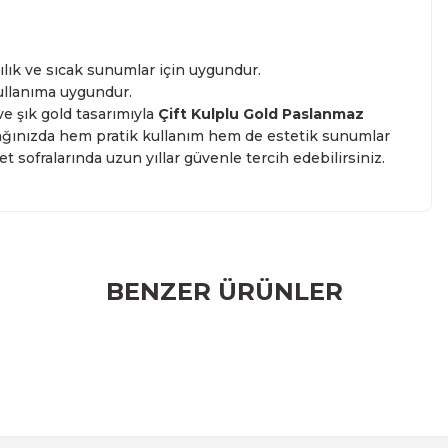
lık ve sıcak sunumlar için uygundur.
kullanıma uygundur.
ve şık gold tasarımıyla
Çift Kulplu Gold Paslanmaz
ağınızda hem pratik kullanım hem de estetik sunumlar
t sofralarında uzun yıllar güvenle tercih edebilirsiniz.
r konularda yetersiz gördüğünüz noktaları öneri formunu
BENZER ÜRÜNLER
rumu siz yapın!
m Yaz
valtılık ve Sosluk 15 cm
Paslanmaz Çelik Gold Kulplu M