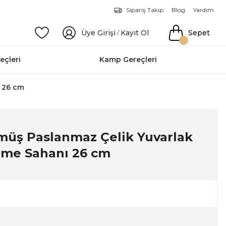
Sipariş Takip
Blog
Yardım
Üye Girişi
Kayıt Ol
Sepet
/
eçleri
Kamp Gereçleri
ı 26 cm
müş Paslanmaz Çelik Yuvarlak
rme Sahanı 26 cm
3