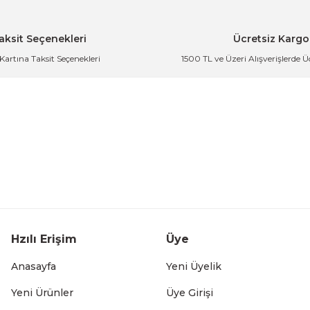
aksit Seçenekleri
Ücretsiz Kargo
 Kartına Taksit Seçenekleri
1500 TL ve Üzeri Alışverişlerde 
valtılık ve Sosluk 13 cm
Gold Paslanmaz Çelik Mini S
der
244
13 cm
Gold Paslanmaz Çelik Mini Sosluk Servis ve Sun
Hzılı Erişim
Üye
206,49 TL
Anasayfa
Yeni Üyelik
Yeni Ürünler
Üye Girişi