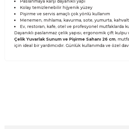
Paslanmaya karşı dayanıklı yapı
Kolay temizlenebilir hijyenik yüzey
Pişirme ve servis amaçlı çok yönlü kullanım
Menemen, mıhlama, kavurma, sote, yumurta, kahvaltı
Ev, restoran, kafe, otel ve profesyonel mutfaklarda 
Dayanıklı paslanmaz çelik yapısı, ergonomik çift kulpu 
Çelik Yuvarlak Sunum ve Pişirme Sahanı 26 cm
, mutf
için ideal bir yardımcıdır. Günlük kullanımda ve özel dave
Bu ürünün fiyat bilgisi, resim, ürün açıklamalarında ve diğe
kullanarak tarafımıza iletebilirsiniz.
Bu ürüne ilk yo
Görüş ve önerileriniz için teşekkür ederiz.
Yoru
Ürün resmi kalitesiz, bozuk veya görüntülenemiyor.
Ürün açıklamasında eksik bilgiler bulunuyor.
Paslanmaz Çelik Gold Kulplu Mini Sahan Servis Kasesi Kah
Ürün bilgilerinde hatalar bulunuyor.