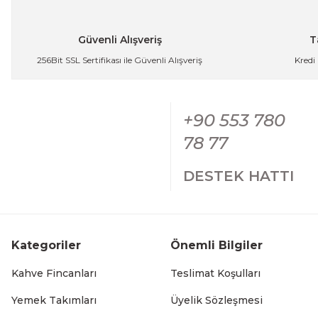
Ürün fiyatı diğer sitelerden daha pahalı.
341,25 TL
Bu ürüne benzer farklı alternatifler olmalı.
Güvenli Alışveriş
T
256Bit SSL Sertifikası ile Güvenli Alışveriş
Kredi
Paslanmaz Çelik Gold Kulplu Mini Sahan Servis Kasesi Kah
+90 553 780
Gön
274,99 TL
78 77
DESTEK HATTI
Gold Paslanmaz Çelik Mini Sosluk Servis ve Sunum Kabı 
Kategoriler
Önemli Bilgiler
227,49 TL
Kahve Fincanları
Teslimat Koşulları
Yemek Takımları
Üyelik Sözleşmesi