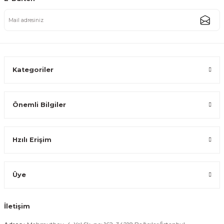
Paslanmaz Çelik Gold Kulplu Mini Sahan Servis Kasesi Kahvaltılık ve Sosl
289,99 TL
Kategoriler
Önemli Bilgiler
Gold Paslanmaz Çelik Mini Sosluk Servis ve Sunum Kabı 14 cm
Hzılı Erişim
244,99 TL
Üye
İletişim
Gold Paslanmaz Çelik Mini Sosluk Servis ve Sunum Kabı 13 cm