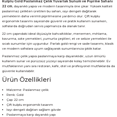
Kulplu Gold Paslanmaz Çelik Yuvarlak Sunum ve Pişirme Sahanı
22 cm
, dayanıklı yapısı ve modern tasarımıyla öne çıkar. Yüksek kaliteli
paslanmaz çelikten üretilen bu sahan, ısıyı dengeli dağıtarak
yemeklerin daha verimli pişirilmesine yardımcı olur. Çift kulplu
ergonomik tasarımı sayesinde güvenli ve pratik kullanım sunarken,
sofralarda doğrudan servis yapmanıza da olanak tanır.
22 cm çapındaki ideal ölçüsüyle kahvaltılıklar, menemen, mıhlama,
kavurma, sote yemekleri, yumurta çeşitleri, et ve sebze yemekleri ile
sıcak sunumlar için uygundur. Parlak gold rengi ve sade tasarımı, klasik
ve modern sofralara uyum sağlayarak sunumlarınıza şıklık katar.
Paslanmaz çelik yapısı paslanmaya karşı dayanıklıdır, uzun ömürlü
kullanım sunar ve pürüzsüz yüzeyi sayesinde kolay temizlenebilir. Ev
mutfaklarının yanı sıra restoran, kafe, otel ve profesyonel mutfaklarda da
güvenle kullanılabilir.
Ürün Özellikleri
Malzeme: Paslanmaz çelik
Renk: Gold
Çap: 22 cm
Çift kulplu ergonomik tasarım
Isıyı dengeli dağıtan sağlam gövde
Paslanmaya karşı dayanıklı yapı