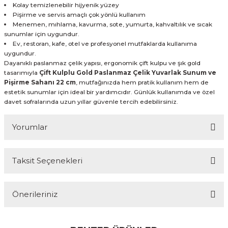
Kolay temizlenebilir hijyenik yüzey
Pişirme ve servis amaçlı çok yönlü kullanım
Menemen, mıhlama, kavurma, sote, yumurta, kahvaltılık ve sıcak
sunumlar için uygundur.
Ev, restoran, kafe, otel ve profesyonel mutfaklarda kullanıma
uygundur.
Dayanıklı paslanmaz çelik yapısı, ergonomik çift kulpu ve şık gold
tasarımıyla
Çift Kulplu Gold Paslanmaz Çelik Yuvarlak Sunum ve
Pişirme Sahanı 22 cm
, mutfağınızda hem pratik kullanım hem de
estetik sunumlar için ideal bir yardımcıdır. Günlük kullanımda ve özel
davet sofralarında uzun yıllar güvenle tercih edebilirsiniz.
Yorumlar
Taksit Seçenekleri
Bu ürüne ilk yorumu siz yapın!
Önerileriniz
Yorum Yaz
Bu ürünün fiyat bilgisi, resim, ürün açıklamalarında ve diğer
konularda yetersiz gördüğünüz noktaları öneri formunu