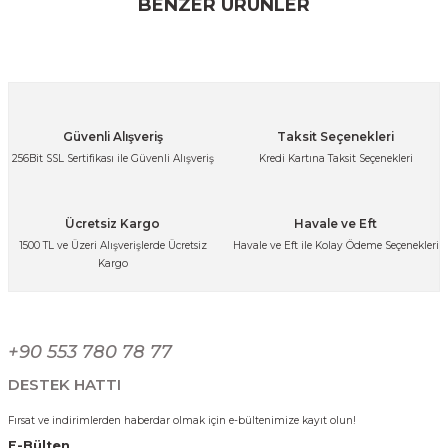
BENZER ÜRÜNLER
kullanarak tarafımıza iletebilirsiniz.
Görüş ve önerileriniz için teşekkür ederiz.
Ürün resmi kalitesiz, bozuk veya görüntülenemiyor.
Ürün açıklamasında eksik bilgiler bulunuyor.
Paslanmaz Çelik Gold Kulplu Mini Sahan Servis Kasesi Kahvaltılık ve Sosl
Güvenli Alışveriş
Taksit Seçenekleri
Ürün bilgilerinde hatalar bulunuyor.
256Bit SSL Sertifikası ile Güvenli Alışveriş
Kredi Kartına Taksit Seçenekleri
Ürün fiyatı diğer sitelerden daha pahalı.
341,25 TL
Bu ürüne benzer farklı alternatifler olmalı.
Ücretsiz Kargo
Havale ve Eft
1500 TL ve Üzeri Alışverişlerde Ücretsiz
Havale ve Eft ile Kolay Ödeme Seçenekleri
Kargo
Paslanmaz Çelik Gold Kulplu Mini Sahan Servis Kasesi Kahvaltılık ve Sosl
Gönder
+90 553 780 78 77
299,99 TL
DESTEK HATTI
Fırsat ve indirimlerden haberdar olmak için e-bültenimize kayıt olun!
E-Bülten