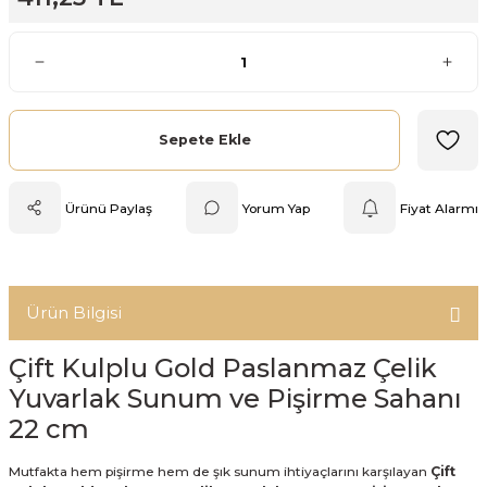
Mutfak Tartısı
Pratik Mutfak Gereçleri
Rende
Sepete Ekle
Silikon Mutfak Gereçleri
Ürünü Paylaş
Yorum Yap
Fiyat Alarmı
Soyacak
Spatula
Ürün Bilgisi
Yağlık & Sirkelik
Çift Kulplu Gold Paslanmaz Çelik
Yuvarlak Sunum ve Pişirme Sahanı
22 cm
Mutfakta hem pişirme hem de şık sunum ihtiyaçlarını karşılayan
Çift