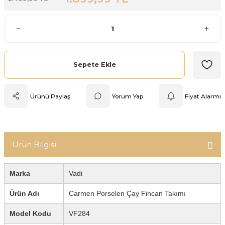
Mutfak Tartısı
Pratik Mutfak Gereçleri
Rende
Sepete Ekle
Silikon Mutfak Gereçleri
Ürünü Paylaş
Yorum Yap
Fiyat Alarmı
Soyacak
Spatula
Ürün Bilgisi
Yağlık & Sirkelik
Marka
Vadi
Ürün Adı
Carmen Porselen Çay Fincan Takımı
Model Kodu
VF284