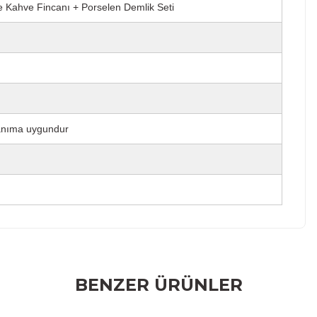
e Kahve Fincanı + Porselen Demlik Seti
lanıma uygundur
r konularda yetersiz gördüğünüz noktaları öneri formunu
BENZER ÜRÜNLER
rumu siz yapın!