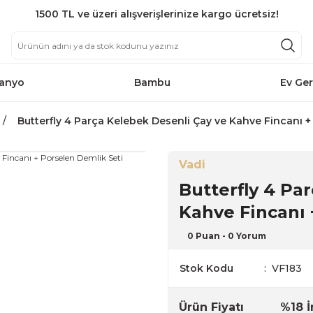
1500 TL ve üzeri alışverişlerinize kargo ücretsiz!
anyo
Bambu
Ev Ger
Butterfly 4 Parça Kelebek Desenli Çay ve Kahve Fincanı +
Vadi
Butterfly 4 Pa
Kahve Fincanı 
0 Puan - 0 Yorum
Stok Kodu
VF183
Ürün Fiyatı
%18 İ