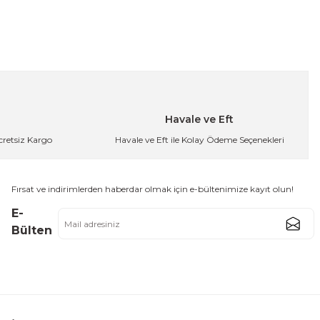
emlik Isıya Dayanıklı Bitki Çayı Demliği 1 Lt.
262,49 TL
Havale ve Eft
Ücretsiz Kargo
Havale ve Eft ile Kolay Ödeme Seçenekleri
emlik Isıya Dayanıklı Bitki Çayı Demliği 1 Lt.
Fırsat ve indirimlerden haberdar olmak için e-bültenimize kayıt olun!
262,49 TL
E-
Bülten
Çelik Gümüş Çaydanlık Demlik 3 L