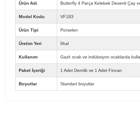
Ürün Adı
Butterfly 4 Parça Kelebek Desenli Çay v
Model Kodu
VF183
Ürün Tipi
Porselen
Üretim Yeri
İthal
Kullanım
Gazlı ocak ve indüksiyon ocaklarda kul
Paket İçeriği
1 Adet Demlik ve 1 Adet Fincan
Boyutlar
Standart boyutlar
Bu ürünün fiyat bilgisi, resim, ürün açıklamalarında ve diğe
kullanarak tarafımıza iletebilirsiniz.
Bu ürüne ilk yo
Görüş ve önerileriniz için teşekkür ederiz.