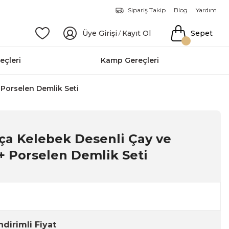
Sipariş Takip
Blog
Yardım
Üye Girişi
Kayıt Ol
Sepet
/
eçleri
Kamp Gereçleri
 Porselen Demlik Seti
rça Kelebek Desenli Çay ve
+ Porselen Demlik Seti
ndirimli Fiyat