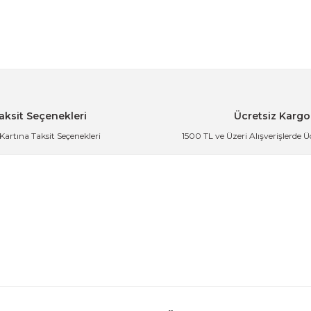
m Yaz
i Çayı Demliği 1.8 Lt.
Kristal Topuzlu Borosilikat Cam D
aksit Seçenekleri
Ücretsiz Kargo
 Kartına Taksit Seçenekleri
1500 TL ve Üzeri Alışverişlerde 
i Çayı Demliği 1.8 Lt.
Kristal Topuzlu Borosilikat Cam D
der
ft Katlı Cam Demlik Seti
Ergonomik Kulplu Paslanmaz 