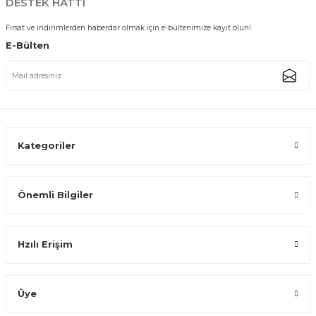
DESTEK HATTI
Fırsat ve indirimlerden haberdar olmak için e-bültenimize kayıt olun!
E-Bülten
Modern Tasarımlı Porselen Kahve Fincan Seti 6 Kişilik Gold
1.349,99 TL
Kategoriler
Önemli Bilgiler
Modern Tasarımlı Porselen Kahve Fincan Seti 6 Kişilik Gümüş
Hzılı Erişim
1.349,99 TL
Üye