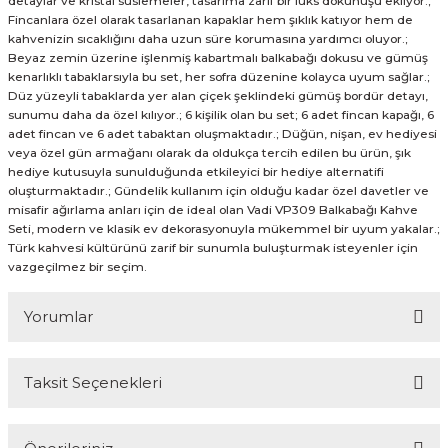
detaylar ve kristal süslemeler, tasarıma zarif bir lüks dokunuşu ekliyor.;
Fincanlara özel olarak tasarlanan kapaklar hem şıklık katıyor hem de
kahvenizin sıcaklığını daha uzun süre korumasına yardımcı oluyor.;
Beyaz zemin üzerine işlenmiş kabartmalı balkabağı dokusu ve gümüş
kenarlıklı tabaklarsıyla bu set, her sofra düzenine kolayca uyum sağlar.;
Düz yüzeyli tabaklarda yer alan çiçek şeklindeki gümüş bordür detayı,
sunumu daha da özel kılıyor.; 6 kişilik olan bu set; 6 adet fincan kapağı, 6
adet fincan ve 6 adet tabaktan oluşmaktadır.; Düğün, nişan, ev hediyesi
veya özel gün armağanı olarak da oldukça tercih edilen bu ürün, şık
hediye kutusuyla sunulduğunda etkileyici bir hediye alternatifi
oluşturmaktadır.; Gündelik kullanım için olduğu kadar özel davetler ve
misafir ağırlama anları için de ideal olan Vadi VP309 Balkabağı Kahve
Seti, modern ve klasik ev dekorasyonuyla mükemmel bir uyum yakalar.;
Türk kahvesi kültürünü zarif bir sunumla buluşturmak isteyenler için
vazgeçilmez bir seçim.
Yorumlar
Taksit Seçenekleri
Bu ürüne ilk yorumu siz yapın!