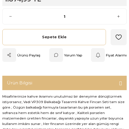
Mutfak Tartısı
Pratik Mutfak Gereçleri
Rende
Sepete Ekle
Silikon Mutfak Gereçleri
Ürünü Paylaş
Yorum Yap
Fiyat Alarmı
Soyacak
Spatula
Ürün Bilgisi
Yağlık & Sirkelik
Misafirlerinize kahve ikramını unutulmaz bir deneyime dönüştürmek
istiyorsanız, Vadi VP309 Balkabağı Tasarımlı Kahve Fincan Seti tam size
göre.; Özgün balkabağı formuyla tasarlanan bu şık porselen set,
sofranıza hem estetik hem de sınıf katıyor.; Kaliteli porselen
malzemeden üretilen fincanlar, dayanıklı yapısıyla uzun yıllar boyunca
kullanım imkânı sunar.; Her fincanın üzerinde yer alan gümüş rengi