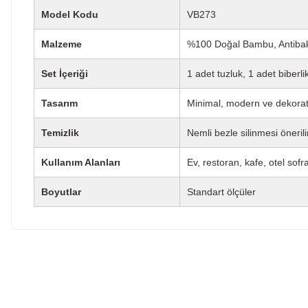
Model Kodu
VB273
Malzeme
%100 Doğal Bambu, Antibak
Set İçeriği
1 adet tuzluk, 1 adet biberl
Tasarım
Minimal, modern ve dekorat
Temizlik
Nemli bezle silinmesi önerili
Kullanım Alanları
Ev, restoran, kafe, otel sofra
Boyutlar
Standart ölçüler
Bu ürünün fiyat bilgisi, resim, ürün açıklamalarında ve diğe
kullanarak tarafımıza iletebilirsiniz.
Bu ürüne ilk yo
Görüş ve önerileriniz için teşekkür ederiz.