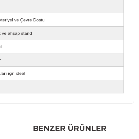
teriyel ve Çevre Dostu
ik ve ahşap stand
if
r
ları için ideal
r konularda yetersiz gördüğünüz noktaları öneri formunu
BENZER ÜRÜNLER
rumu siz yapın!