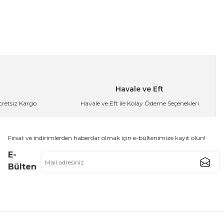
arista Kaşık
Havale ve Eft
Ücretsiz Kargo
Havale ve Eft ile Kolay Ödeme Seçenekleri
rista Kaşık VD9246
Fırsat ve indirimlerden haberdar olmak için e-bültenimize kayıt olun!
E-
Bülten
 Çelik Pizza Kesici Bıçağı - Hamur Kesme Aleti