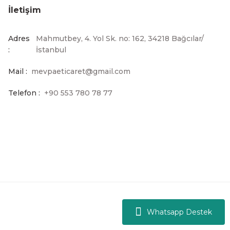
İletişim
194,39 TL
Adres
Mahmutbey, 4. Yol Sk. no: 162, 34218 Bağcılar/
:
İstanbul
Mail :
mevpaeticaret@gmail.com
 Yağ Karıştırma Aparatı
Telefon :
+90 553 780 78 77
Whatsapp Destek