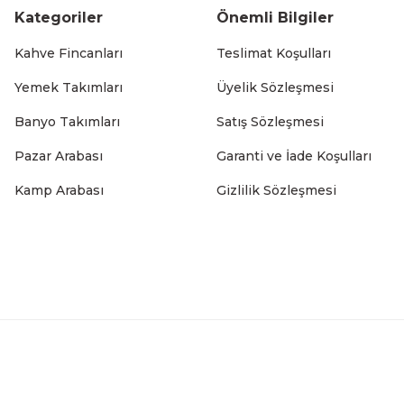
Kategoriler
Önemli Bilgiler
194,39 TL
Kahve Fincanları
Teslimat Koşulları
Yemek Takımları
Üyelik Sözleşmesi
Banyo Takımları
Satış Sözleşmesi
Paslanmaz Çelik Çok Amaçlı Ölçekli Kahve Ölçü Kaşığı ve 
Pazar Arabası
Garanti ve İade Koşulları
119,99 TL
Kamp Arabası
Gizlilik Sözleşmesi
Paslanmaz Çelik Demlik Çay Süzgeci Bitki Çayı Süzgeci
169,99 TL