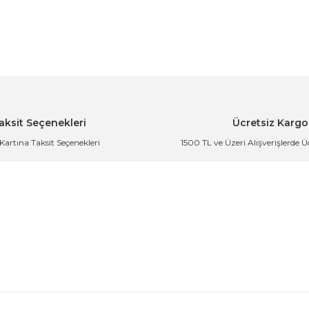
m Yaz
Kaşık
Siyah Rengi Paslanmaz Çelik Kahve Ölçü Kaşığı B
161,99 TL
aksit Seçenekleri
Ücretsiz Kargo
 Kartına Taksit Seçenekleri
1500 TL ve Üzeri Alışverişlerde 
şık
Bakır Rengi Paslanmaz Çelik Kahve Ölçü Kaşığı Ba
der
161,99 TL
 Ahşap Saplı Mutfak Gereçleri
Ahşap Saplı Paslanmaz