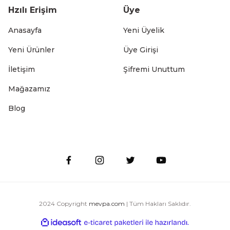
Hzılı Erişim
Üye
Anasayfa
Yeni Üyelik
Yeni Ürünler
Üye Girişi
İletişim
Şifremi Unuttum
Paket Klipsi
Paslanmaz Çelik Hamur Karıştırıcı – Un ve
Mağazamız
169,99 TL
Blog
 Çay Kahve Demleme Basmalı Çay Süzgeci
2024 Copyright
mevpa.com
| Tüm Hakları Saklıdır.
ile
ideasoft
e-