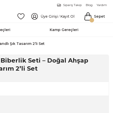
Sipariş Takip
Blog
Yardım
Üye Girişi
Kayıt Ol
Sepet
/
eçleri
Kamp Gereçleri
ndlı Şık Tasarım 2’li Set
iberlik Seti – Doğal Ahşap
arım 2’li Set