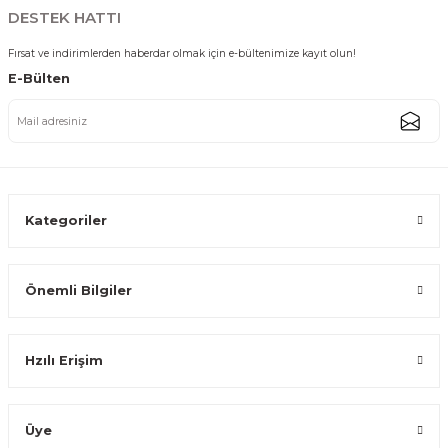
323,99 TL
DESTEK HATTI
Fırsat ve indirimlerden haberdar olmak için e-bültenimize kayıt olun!
E-Bülten
Bambu 4'lü Kahvaltılık Çerezlik Sosluk Seti Tepsili Ahşap Sunum Kasesi
399,59 TL
Kategoriler
Önemli Bilgiler
Doğal Akasya Servis Kasesi - Dekoratif Akasya Kase Salata Meyve Sunum
Hzılı Erişim
143,99 TL
Üye