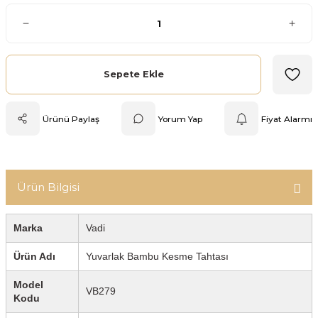
Mutfak Tartısı
Pratik Mutfak Gereçleri
Sepete Ekle
Rende
Ürünü Paylaş
Yorum Yap
Fiyat Alarmı
Silikon Mutfak Gereçleri
Soyacak
Ürün Bilgisi
Spatula
Yağlık & Sirkelik
Marka
Vadi
Ürün Adı
Yuvarlak Bambu Kesme Tahtası
Model
VB279
Kodu