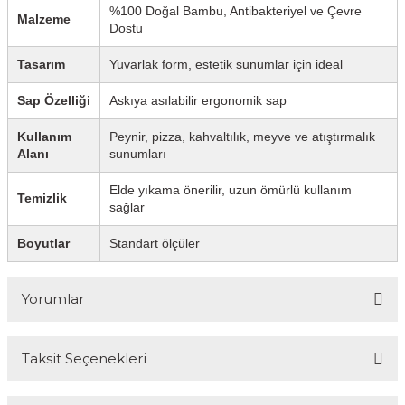
%100 Doğal Bambu, Antibakteriyel ve Çevre
Malzeme
Dostu
Tasarım
Yuvarlak form, estetik sunumlar için ideal
Sap Özelliği
Askıya asılabilir ergonomik sap
Kullanım
Peynir, pizza, kahvaltılık, meyve ve atıştırmalık
Alanı
sunumları
Elde yıkama önerilir, uzun ömürlü kullanım
Temizlik
sağlar
Boyutlar
Standart ölçüler
Yorumlar
Taksit Seçenekleri
Bu ürüne ilk yorumu siz yapın!