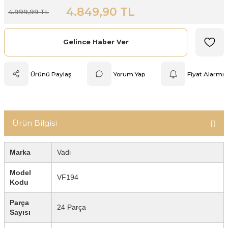
4.849,90 TL
4.999,99 TL
Mutfak Tartısı
Pratik Mutfak Gereçleri
Gelince Haber Ver
Rende
Ürünü Paylaş
Yorum Yap
Fiyat Alarmı
Silikon Mutfak Gereçleri
Soyacak
Ürün Bilgisi
Spatula
Marka
Vadi
Yağlık & Sirkelik
Model
VF194
Kodu
Parça
24 Parça
Sayısı