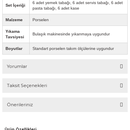
6 adet yemek tabağı, 6 adet servis tabağı, 6 adet
Set İçeriği
pasta tabağı, 6 adet kase
Malzeme
Porselen
Yıkama
Bulaşık makinesinde yıkanmaya uygundur
Tavsiyesi
Boyutlar
Standart porselen takım ölçülerine uygundur
Yorumlar
Taksit Seçenekleri
Bu ürüne ilk yorumu siz yapın!
Önerileriniz
Yorum Yaz
Bu ürünün fiyat bilgisi, resim, ürün açıklamalarında ve diğer
konularda yetersiz gördüğünüz noktaları öneri formunu
kullanarak tarafımıza iletebilirsiniz.
Ürün Özellikleri