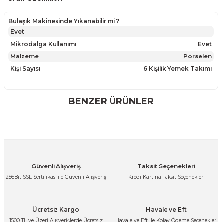
Görüş ve önerileriniz için teşekkür ederiz.
Bulaşık Makinesinde Yıkanabilir mi ?
Evet
Ürün resmi kalitesiz, bozuk veya görüntülenemiyor.
Mikrodalga Kullanımı
Evet
Ürün açıklamasında eksik bilgiler bulunuyor.
Malzeme
Porselen
Ürün bilgilerinde hatalar bulunuyor.
Kişi Sayısı
6 Kişilik Yemek Takımı
Ürün fiyatı diğer sitelerden daha pahalı.
Bu ürüne benzer farklı alternatifler olmalı.
BENZER ÜRÜNLER
Gönder
24 Parça 6 Kişilik Gümüş Kenarlı Porselen Yemek Takımı Sofra Servis Set
Güvenli Alışveriş
Taksit Seçenekleri
256Bit SSL Sertifikası ile Güvenli Alışveriş
Kredi Kartına Taksit Seçenekleri
6.249,99 TL
Ücretsiz Kargo
Havale ve Eft
1500 TL ve Üzeri Alışverişlerde Ücretsiz
Havale ve Eft ile Kolay Ödeme Seçenekleri