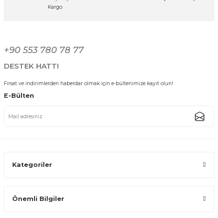
Kargo
24 Parça 6 Kişilik Altın Kenarlı Beyaz Porselen Yemek Takımı - Dalgalı Ta
+90 553 780 78 77
6.249,99 TL
DESTEK HATTI
Fırsat ve indirimlerden haberdar olmak için e-bültenimize kayıt olun!
E-Bülten
24 Parça 6 Kişilik Porselen Yemek Takımı Gümüş Kenarlı Kabartmalı Serv
6.249,99 TL
Kategoriler
Önemli Bilgiler
24 Parça 6 Kişilik Altın Yaldızlı Porselen Yemek Takımı Kabartmalı Servis 