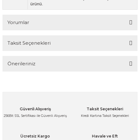
ürünü.
Yorumlar
Taksit Seçenekleri
Bu ürüne ilk yorumu siz yapın!
Önerileriniz
Yorum Yaz
Bu ürünün fiyat bilgisi, resim, ürün açıklamalarında ve diğer
konularda yetersiz gördüğünüz noktaları öneri formunu
kullanarak tarafımıza iletebilirsiniz.
Görüş ve önerileriniz için teşekkür ederiz.
Güvenli Alışveriş
Taksit Seçenekleri
Ürün resmi kalitesiz, bozuk veya görüntülenemiyor.
256Bit SSL Sertifikası ile Güvenli Alışveriş
Kredi Kartına Taksit Seçenekleri
Ürün açıklamasında eksik bilgiler bulunuyor.
Ürün bilgilerinde hatalar bulunuyor.
Ücretsiz Kargo
Havale ve Eft
Ürün fiyatı diğer sitelerden daha pahalı.