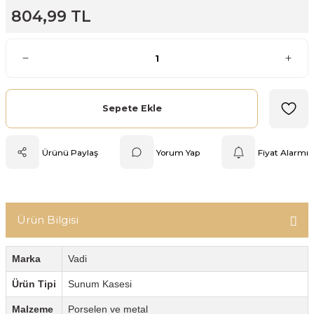
804,99 TL
Mutfak Tartısı
Pratik Mutfak Gereçleri
Rende
Sepete Ekle
Silikon Mutfak Gereçleri
Ürünü Paylaş
Yorum Yap
Fiyat Alarmı
Soyacak
Spatula
Ürün Bilgisi
Yağlık & Sirkelik
Marka
Vadi
Ürün Tipi
Sunum Kasesi
Malzeme
Porselen ve metal