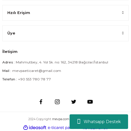
Hzılı Erişim
Üye
İletişim
Adres :
Mahmutbey, 4. Yol Sk. no: 162, 34218 Bağcılar/İstanbul
Mail :
mevpaeticaret@gmail.com
Telefon :
+90 553 780 78 77
2024 Copyright
mevpa.com
| Tüm Hakları Saklıdır.
Whatsapp Destek
ideasoft
ile
e-