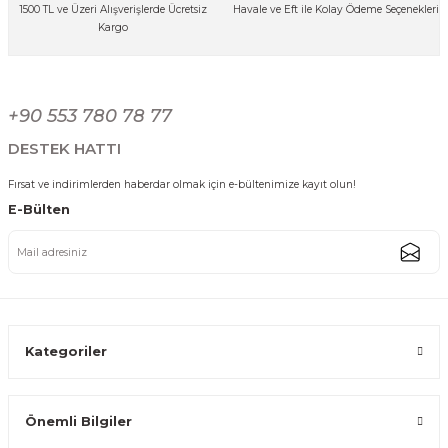
1500 TL ve Üzeri Alışverişlerde Ücretsiz
Havale ve Eft ile Kolay Ödeme Seçenekleri
Bu ürüne benzer farklı alternatifler olmalı.
Kargo
+90 553 780 78 77
DESTEK HATTI
Gönder
Fırsat ve indirimlerden haberdar olmak için e-bültenimize kayıt olun!
E-Bülten
Kategoriler
Önemli Bilgiler