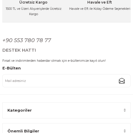
Ücretsiz Kargo
Havale ve Eft
%8
1500 TL ve Üzeri Alışverişlerde Ücretsiz
Havale ve Eft ile Kolay Ödeme Seçenekleri
Kargo
Ses Yapmaz Tekerlekli Su Geçirmez Çantalı Oturmalı Aliminyum Gövdeli 
Gönder
+90 553 780 78 77
3.000,00 TL
2.749,99 TL
DESTEK HATTI
Fırsat ve indirimlerden haberdar olmak için e-bültenimize kayıt olun!
%8
E-Bülten
Ses Yapmaz Tekerlekli Su Geçirmez Çantalı Oturmalı Aliminyum Gövdeli
3.000,00 TL
2.749,99 TL
Kategoriler
Önemli Bilgiler