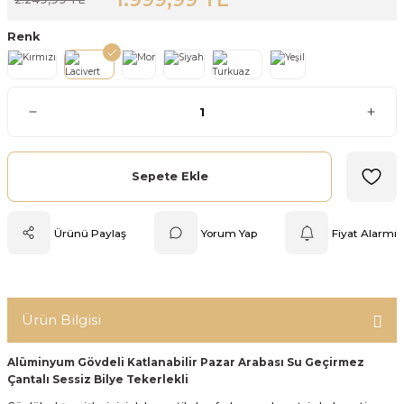
Mutfak Tartısı
Renk
Pratik Mutfak Gereçleri
Rende
Silikon Mutfak Gereçleri
Sepete Ekle
Soyacak
Ürünü Paylaş
Yorum Yap
Fiyat Alarmı
Spatula
Yağlık & Sirkelik
Ürün Bilgisi
Alüminyum Gövdeli Katlanabilir Pazar Arabası Su Geçirmez
Çantalı Sessiz Bilye Tekerlekli