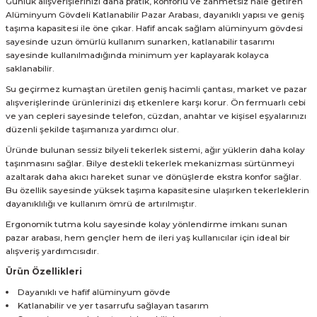
Günlük alışverişlerinizi daha pratik, konforlu ve zahmetsiz hale getiren
Alüminyum Gövdeli Katlanabilir Pazar Arabası, dayanıklı yapısı ve geniş
taşıma kapasitesi ile öne çıkar. Hafif ancak sağlam alüminyum gövdesi
sayesinde uzun ömürlü kullanım sunarken, katlanabilir tasarımı
sayesinde kullanılmadığında minimum yer kaplayarak kolayca
saklanabilir.
Su geçirmez kumaştan üretilen geniş hacimli çantası, market ve pazar
alışverişlerinde ürünlerinizi dış etkenlere karşı korur. Ön fermuarlı cebi
ve yan cepleri sayesinde telefon, cüzdan, anahtar ve kişisel eşyalarınızı
düzenli şekilde taşımanıza yardımcı olur.
Üründe bulunan sessiz bilyeli tekerlek sistemi, ağır yüklerin daha kolay
taşınmasını sağlar. Bilye destekli tekerlek mekanizması sürtünmeyi
azaltarak daha akıcı hareket sunar ve dönüşlerde ekstra konfor sağlar.
Bu özellik sayesinde yüksek taşıma kapasitesine ulaşırken tekerleklerin
dayanıklılığı ve kullanım ömrü de artırılmıştır.
Ergonomik tutma kolu sayesinde kolay yönlendirme imkanı sunan
pazar arabası, hem gençler hem de ileri yaş kullanıcılar için ideal bir
alışveriş yardımcısıdır.
Ürün Özellikleri
Dayanıklı ve hafif alüminyum gövde
Katlanabilir ve yer tasarrufu sağlayan tasarım