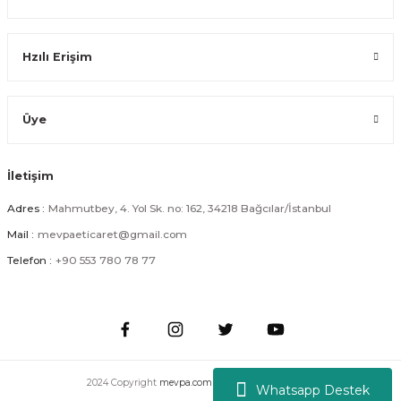
Katlanabilir Ses Yapmaz Tekerlekli Su Geçirmez Çantalı Metal Gövdeli P
Hzılı Erişim
799,99 TL
Üye
İletişim
Katlanabilir Ses Yapmaz Tekerlekli Su Geçirmez Çantalı Metal Gövdeli Pa
Adres :
Mahmutbey, 4. Yol Sk. no: 162, 34218 Bağcılar/İstanbul
Mail :
mevpaeticaret@gmail.com
799,99 TL
Telefon :
+90 553 780 78 77
Katlanabilir Alüminyum Gövdeli Pazar Arabası Su Geçirmez Ekose Çantal
2024 Copyright
mevpa.com
| Tüm Hakları Saklıdır.
Whatsapp Destek