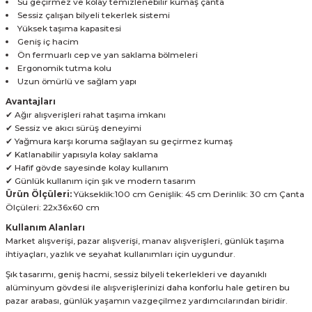
Su geçirmez ve kolay temizlenebilir kumaş çanta
Sessiz çalışan bilyeli tekerlek sistemi
Yüksek taşıma kapasitesi
Geniş iç hacim
Ön fermuarlı cep ve yan saklama bölmeleri
Ergonomik tutma kolu
Uzun ömürlü ve sağlam yapı
Avantajları
✔ Ağır alışverişleri rahat taşıma imkanı
✔ Sessiz ve akıcı sürüş deneyimi
✔ Yağmura karşı koruma sağlayan su geçirmez kumaş
✔ Katlanabilir yapısıyla kolay saklama
✔ Hafif gövde sayesinde kolay kullanım
✔ Günlük kullanım için şık ve modern tasarım
Ürün Ölçüleri:
Yükseklik:100 cm Genişlik: 45 cm Derinlik: 30 cm Çanta
Ölçüleri: 22x36x60 cm
Kullanım Alanları
Market alışverişi, pazar alışverişi, manav alışverişleri, günlük taşıma
ihtiyaçları, yazlık ve seyahat kullanımları için uygundur.
Şık tasarımı, geniş hacmi, sessiz bilyeli tekerlekleri ve dayanıklı
alüminyum gövdesi ile alışverişlerinizi daha konforlu hale getiren bu
pazar arabası, günlük yaşamın vazgeçilmez yardımcılarından biridir.