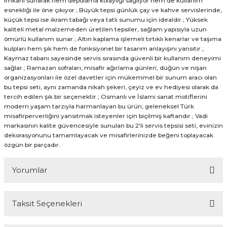
imkânı sunarak hem depolama kolaylığı sağlıyor hem de kullanım
esnekliği ile öne çıkıyor.; Büyük tepsi günlük çay ve kahve servislerinde,
küçük tepsi ise ikram tabağı veya tatlı sunumu için idealdir.; Yüksek
kaliteli metal malzemeden üretilen tepsiler, sağlam yapısıyla uzun
ömürlü kullanım sunar.; Altın kaplama işlemeli tırtıklı kenarlar ve taşıma
kulpları hem şık hem de fonksiyonel bir tasarım anlayışını yansıtır.;
Kaymaz tabanı sayesinde servis sırasında güvenli bir kullanım deneyimi
sağlar.; Ramazan sofraları, misafir ağırlama günleri, düğün ve nişan
organizasyonları ile özel davetler için mükemmel bir sunum aracı olan
bu tepsi seti, aynı zamanda nikah şekeri, çeyiz ve ev hediyesi olarak da
tercih edilen şık bir seçenektir.; Osmanlı ve İslami sanat motiflerini
modern yaşam tarzıyla harmanlayan bu ürün, geleneksel Türk
misafirperverliğini yansıtmak isteyenler için biçilmiş kaftandır.; Vadi
markasının kalite güvencesiyle sunulan bu 2'li servis tepsisi seti, evinizin
dekorasyonunu tamamlayacak ve misafirlerinizde beğeni toplayacak
özgün bir parçadır.
Yorumlar
Taksit Seçenekleri
Bu ürüne ilk yorumu siz yapın!