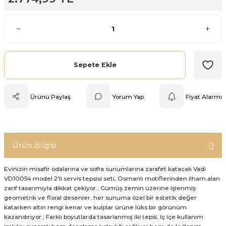
Mutfak Tartısı
Pratik Mutfak Gereçleri
Rende
Sepete Ekle
Silikon Mutfak Gereçleri
Ürünü Paylaş
Yorum Yap
Fiyat Alarmı
Soyacak
Spatula
Ürün Bilgisi
Yağlık & Sirkelik
Evinizin misafir odalarına ve sofra sunumlarına zarafet katacak Vadi
VD10054 model 2'li servis tepsisi seti, Osmanlı motiflerinden ilham alan
zarif tasarımıyla dikkat çekiyor.; Gümüş zemin üzerine işlenmiş
geometrik ve floral desenler, her sunuma özel bir estetik değer
katarken altın rengi kenar ve kulplar ürüne lüks bir görünüm
kazandırıyor.; Farklı boyutlarda tasarlanmış iki tepsi, iç içe kullanım