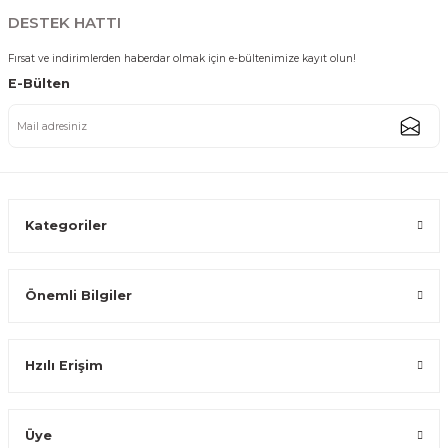
2.774,99 TL
DESTEK HATTI
Fırsat ve indirimlerden haberdar olmak için e-bültenimize kayıt olun!
E-Bülten
Gümüş Kaplama Kulplu Servis Tepsisi 2'li Set Lüks Dekoratif Sunum Tepsi
2.774,99 TL
Kategoriler
Önemli Bilgiler
Gümüş Renk Kulplu Dikdörtgen Servis Tepsisi 2'li Set Özel Desenli
Hzılı Erişim
2.774,99 TL
Üye